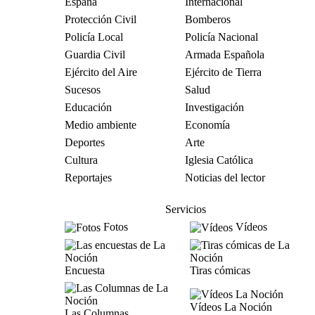
España
Internacional
Protección Civil
Bomberos
Policía Local
Policía Nacional
Guardia Civil
Armada Española
Ejército del Aire
Ejército de Tierra
Sucesos
Salud
Educación
Investigación
Medio ambiente
Economía
Deportes
Arte
Cultura
Iglesia Católica
Reportajes
Noticias del lector
Servicios
Fotos
Vídeos
Encuesta
Tiras cómicas
Vídeos La Noción
Las Columnas