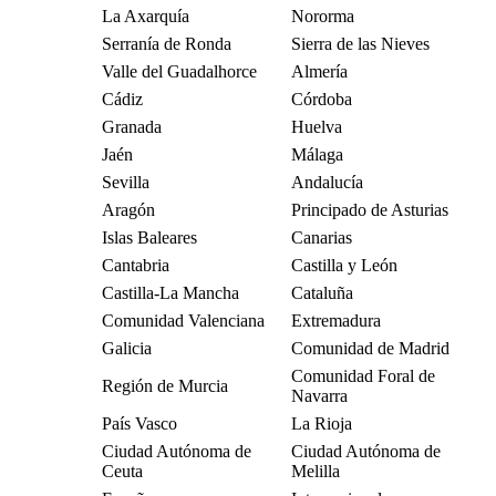
La Axarquía
Nororma
Serranía de Ronda
Sierra de las Nieves
Valle del Guadalhorce
Almería
Cádiz
Córdoba
Granada
Huelva
Jaén
Málaga
Sevilla
Andalucía
Aragón
Principado de Asturias
Islas Baleares
Canarias
Cantabria
Castilla y León
Castilla-La Mancha
Cataluña
Comunidad Valenciana
Extremadura
Galicia
Comunidad de Madrid
Comunidad Foral de
Región de Murcia
Navarra
País Vasco
La Rioja
Ciudad Autónoma de
Ciudad Autónoma de
Ceuta
Melilla