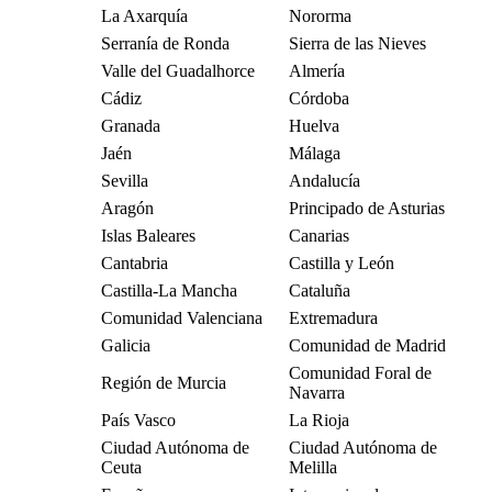
La Axarquía
Nororma
Serranía de Ronda
Sierra de las Nieves
Valle del Guadalhorce
Almería
Cádiz
Córdoba
Granada
Huelva
Jaén
Málaga
Sevilla
Andalucía
Aragón
Principado de Asturias
Islas Baleares
Canarias
Cantabria
Castilla y León
Castilla-La Mancha
Cataluña
Comunidad Valenciana
Extremadura
Galicia
Comunidad de Madrid
Comunidad Foral de
Región de Murcia
Navarra
País Vasco
La Rioja
Ciudad Autónoma de
Ciudad Autónoma de
Ceuta
Melilla