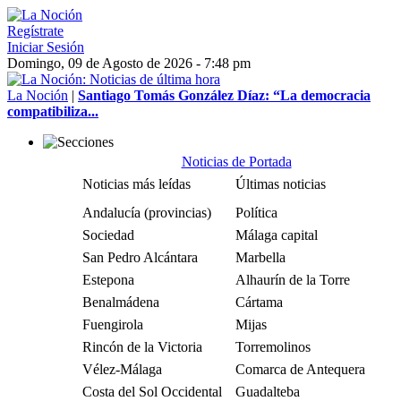
Regístrate
Iniciar Sesión
Domingo, 09 de Agosto de 2026 - 7:48 pm
La Noción
|
Santiago Tomás González Díaz: “La democracia
compatibiliza...
Noticias de Portada
Noticias más leídas
Últimas noticias
Andalucía (provincias)
Política
Sociedad
Málaga capital
San Pedro Alcántara
Marbella
Estepona
Alhaurín de la Torre
Benalmádena
Cártama
Fuengirola
Mijas
Rincón de la Victoria
Torremolinos
Vélez-Málaga
Comarca de Antequera
Costa del Sol Occidental
Guadalteba