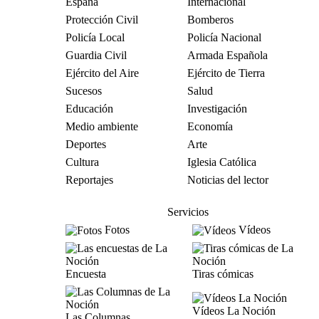
España
Internacional
Protección Civil
Bomberos
Policía Local
Policía Nacional
Guardia Civil
Armada Española
Ejército del Aire
Ejército de Tierra
Sucesos
Salud
Educación
Investigación
Medio ambiente
Economía
Deportes
Arte
Cultura
Iglesia Católica
Reportajes
Noticias del lector
Servicios
Fotos
Vídeos
Encuesta
Tiras cómicas
Vídeos La Noción
Las Columnas