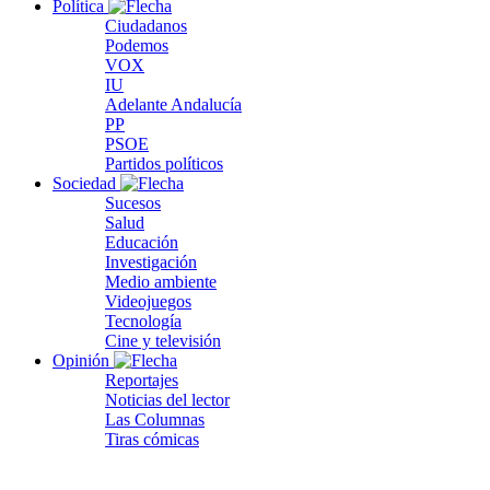
Política
Ciudadanos
Podemos
VOX
IU
Adelante Andalucía
PP
PSOE
Partidos políticos
Sociedad
Sucesos
Salud
Educación
Investigación
Medio ambiente
Videojuegos
Tecnología
Cine y televisión
Opinión
Reportajes
Noticias del lector
Las Columnas
Tiras cómicas