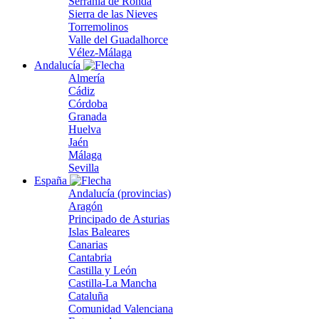
Serranía de Ronda
Sierra de las Nieves
Torremolinos
Valle del Guadalhorce
Vélez-Málaga
Andalucía
Almería
Cádiz
Córdoba
Granada
Huelva
Jaén
Málaga
Sevilla
España
Andalucía (provincias)
Aragón
Principado de Asturias
Islas Baleares
Canarias
Cantabria
Castilla y León
Castilla-La Mancha
Cataluña
Comunidad Valenciana