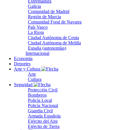
Extremadura
Galicia
Comunidad de Madrid
Región de Murcia
Comunidad Foral de Navarra
País Vasco
La Rioja
Ciudad Autónoma de Ceuta
Ciudad Autónoma de Melilla
España (autonomías)
Internacional
Economía
Deportes
Arte y Cultura
Arte
Cultura
Seguridad
Protección Civil
Bomberos
Policía Local
Policía Nacional
Guardia Civil
Armada Española
Ejército del Aire
Ejército de Tierra