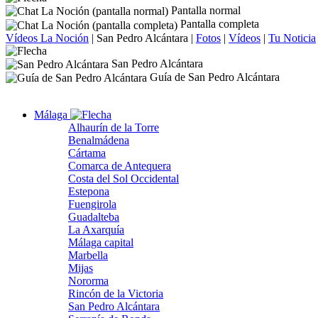
Pantalla normal
Pantalla completa
Vídeos La Noción
|
San Pedro Alcántara
|
Fotos
|
Vídeos
|
Tu Noticia
San Pedro Alcántara
Guía de San Pedro Alcántara
Málaga
Alhaurín de la Torre
Benalmádena
Cártama
Comarca de Antequera
Costa del Sol Occidental
Estepona
Fuengirola
Guadalteba
La Axarquía
Málaga capital
Marbella
Mijas
Nororma
Rincón de la Victoria
San Pedro Alcántara