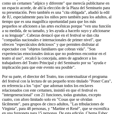
como un certamen "atípico y diferente" que merecía publicitarse en
un espacio acorde, de ahí la elección de la Plaza del Seminario para
su presentación. Pero también es una "cita obligada", añadió la edil
de IU, especialmente para los niños pero también para los adultos, al
tiempo que es una magnífica oportunidad para que los más
pequeños se aficionen a las artes escénicas porque "ven una función
a su medida, de su tamaño, y les ayuda a hacerlo suyo y aficionarse
a su lenguaje". Cabezas destacó que en el festival se dan cita
"compañías nacionales e internacionales de primer nivel", que
ofrecen "espectáculos deliciosos" y que permiten disfrutar al
espectador con "objetos familiares que cobran vida". "Son
experiencias emocionales únicas que no podemos encontrar en el
teatro al uso", recalcó la concejala, antes de agradecer a los
trabajadores del Teatro Principal y del Seminario por su "ayuda e
implicación para que este evento sea posible".
Por su parte, el director del Teatro, tras contextualizar el programa
del festival con la lectura de un pequeño texto titulado "Poner Cara",
en referencia a los "ojos" que adornan todos los enclaves
relacionados con este certamen, insistió en que el festival es
"intergeneracional" con 21 funciones, todas gratuitas, excepto
cuatro, con aforo limitado solo en "Cosas que se olvidan
fácilmente", para grupos de cinco adultos, "Las tribulaciones de
Virginia", para 48 personas, y "Martine et René", que se escenifica
en una furgoneta para 15 personas. De esta edición, Chema Esbec