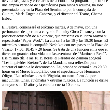
de vida las plazas y escenarios de la ciudad. El programa, que ofrece
una amplia variedad de espectáculos para niños y adultos, ha sido
presentado hoy en la Plaza del Seminario por la concejala de
Cultura, María Eugenia Cabezas, y el director del Teatro, Chema
Esbec.
El Festival comenzará el próximo martes, 9 de mayo, con una
perfomance de apertura a cargo de Pumuky Circo Chisme y con la
posterior actuación de Nakupelle, que presenta en la Plaza Mayor su
espectáculo "Paper Work". La cita será a las 18 y las 18.30 horas. El
miércoles actuará la compañía Neshikot con tres pases en la Plaza de
Viriato: 17.30, 18.45 y 20 horas. Se trata de una función en la que el
títere con guante cobra vida con las aventuras de "Martine et René".
Ese mismo día, a las 18.15 horas, el Parador de Zamora acogerá
"Les Impávides Brétons", de La Mandale, una reflexión para
superar el miedo a lo desconocido. La jornada se cerrará a las 20.30
horas en el Museo Etnográfico con el espectáculo de Hermanos
Oligor, "Las tribulaciones de Virginia, un teatro formado por
maquinitas, lunas, autómatas y estrellas fugaces. La función se dirige
a mayores de 12 años y la entrada cuesta 10 euros.