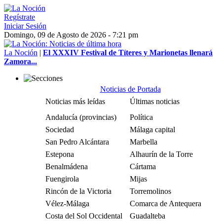
Regístrate
Iniciar Sesión
Domingo, 09 de Agosto de 2026 - 7:21 pm
La Noción
|
El XXXIV Festival de Títeres y Marionetas llenará
Zamora...
Noticias de Portada
Noticias más leídas
Últimas noticias
Andalucía (provincias)
Política
Sociedad
Málaga capital
San Pedro Alcántara
Marbella
Estepona
Alhaurín de la Torre
Benalmádena
Cártama
Fuengirola
Mijas
Rincón de la Victoria
Torremolinos
Vélez-Málaga
Comarca de Antequera
Costa del Sol Occidental
Guadalteba