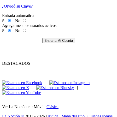
¿Olvidó su Clave?
Entrada automática
Si
No
Agregarme a los usuarios activos
Si
No
Entrar a Mi Cuenta
DESTACADOS
|
|
|
|
Ver La Noción en: Móvil |
Clásica
La Noción ®
2011 - 2026 |
Ayuda
|
Mapa del sitio
|
Quienes somos
|