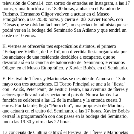
televisión de Coma14, con sorteo de entradas en Instagram, a las 17
horas, y una función a las 18.30 horas, ambas en el Parador de
Turismo. Hermanos Oligor vuelven a actuar en el Museo
Etnográfico, a las 20.30 horas, y cierra el día Xavier Bobés, con
"Cosas que se olvidan fácilmente", un espectáculo intimista que se
podrá ver en la bodega del Seminario San Atilano y que tendrá un
coste de 10 euros.
El viernes se ofrecerán tres espectáculos distintos, el primero
"Echappée Vieille", de Le Tof, una divertida fiesta organizada por
los ancianos de una residencia decididos a escaparse, que se
desarrollará en la cancha de baloncesto del Seminario; Hermanos
Oligor, en el Museo Etnográfico, y Xavier Bobés, en el Seminario.
El Festival de Títeres y Marionetas se despide de Zamora el 13 de
mayo con tres actuaciones. El Teatro Principal se une a la "fiesta"
con "Adiós, Peter Pan", de Festuc Teatro, una aventura de títeres y
actores que llevarán al espectador al país de Nunca Jamás. La
función se celebrará a las 12 de la mañana y la entrada cuesta 3
euros. Por la tarde, llega "Pinocchio", una propuesta de Maribor,
que actuará en el teatro del Seminario, a las 17 horas. Xavier Bobés
cerrará la programación con dos pases en la bodega del Seminario,
uno a las 19.30 y otro a las 22 horas.
La concejala de Cultura calificó el Festival de Títeres y Marionetas