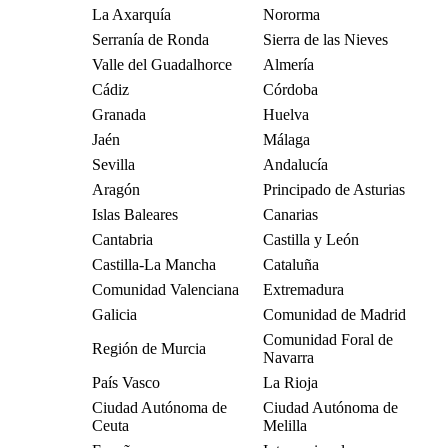
La Axarquía
Nororma
Serranía de Ronda
Sierra de las Nieves
Valle del Guadalhorce
Almería
Cádiz
Córdoba
Granada
Huelva
Jaén
Málaga
Sevilla
Andalucía
Aragón
Principado de Asturias
Islas Baleares
Canarias
Cantabria
Castilla y León
Castilla-La Mancha
Cataluña
Comunidad Valenciana
Extremadura
Galicia
Comunidad de Madrid
Comunidad Foral de
Región de Murcia
Navarra
País Vasco
La Rioja
Ciudad Autónoma de
Ciudad Autónoma de
Ceuta
Melilla