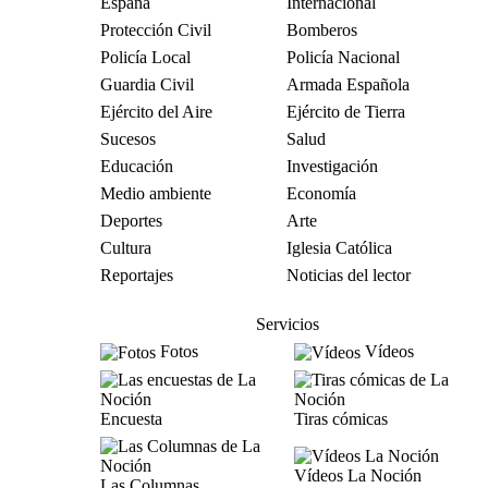
España
Internacional
Protección Civil
Bomberos
Policía Local
Policía Nacional
Guardia Civil
Armada Española
Ejército del Aire
Ejército de Tierra
Sucesos
Salud
Educación
Investigación
Medio ambiente
Economía
Deportes
Arte
Cultura
Iglesia Católica
Reportajes
Noticias del lector
Servicios
Fotos
Vídeos
Encuesta
Tiras cómicas
Vídeos La Noción
Las Columnas