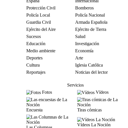
España
Internacional
Protección Civil
Bomberos
Policía Local
Policía Nacional
Guardia Civil
Armada Española
Ejército del Aire
Ejército de Tierra
Sucesos
Salud
Educación
Investigación
Medio ambiente
Economía
Deportes
Arte
Cultura
Iglesia Católica
Reportajes
Noticias del lector
Servicios
Fotos
Vídeos
Encuesta
Tiras cómicas
Vídeos La Noción
Las Columnas