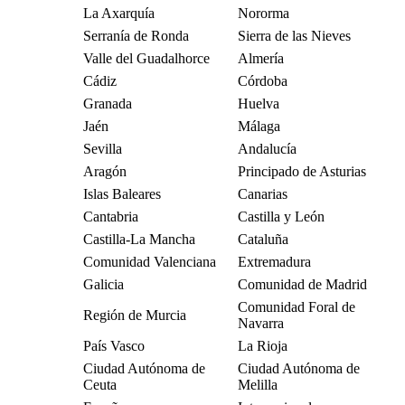
La Axarquía
Nororma
Serranía de Ronda
Sierra de las Nieves
Valle del Guadalhorce
Almería
Cádiz
Córdoba
Granada
Huelva
Jaén
Málaga
Sevilla
Andalucía
Aragón
Principado de Asturias
Islas Baleares
Canarias
Cantabria
Castilla y León
Castilla-La Mancha
Cataluña
Comunidad Valenciana
Extremadura
Galicia
Comunidad de Madrid
Comunidad Foral de
Región de Murcia
Navarra
País Vasco
La Rioja
Ciudad Autónoma de
Ciudad Autónoma de
Ceuta
Melilla