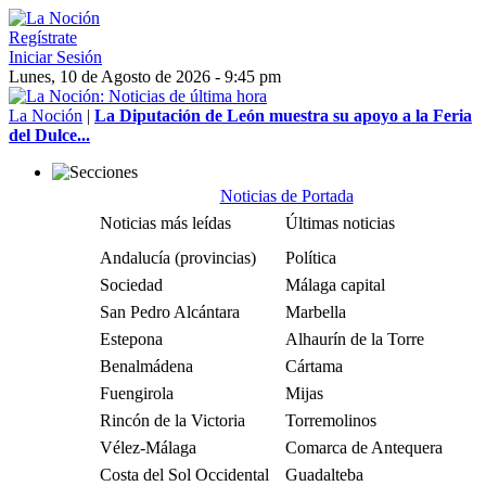
Regístrate
Iniciar Sesión
Lunes, 10 de Agosto de 2026 - 9:45 pm
La Noción
|
La Diputación de León muestra su apoyo a la Feria
del Dulce...
Noticias de Portada
Noticias más leídas
Últimas noticias
Andalucía (provincias)
Política
Sociedad
Málaga capital
San Pedro Alcántara
Marbella
Estepona
Alhaurín de la Torre
Benalmádena
Cártama
Fuengirola
Mijas
Rincón de la Victoria
Torremolinos
Vélez-Málaga
Comarca de Antequera
Costa del Sol Occidental
Guadalteba