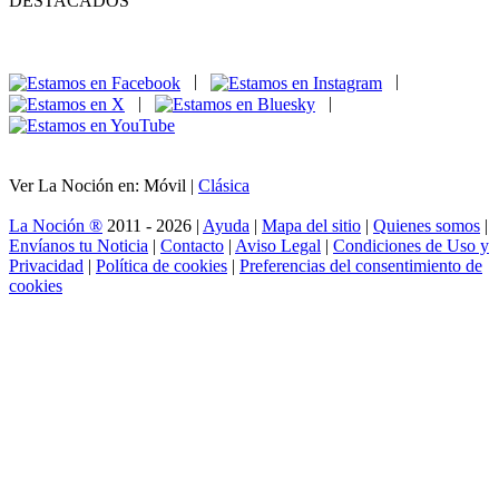
DESTACADOS
|
|
|
|
Ver La Noción en: Móvil |
Clásica
La Noción ®
2011 - 2026 |
Ayuda
|
Mapa del sitio
|
Quienes somos
|
Envíanos tu Noticia
|
Contacto
|
Aviso Legal
|
Condiciones de Uso y
Privacidad
|
Política de cookies
|
Preferencias del consentimiento de
cookies