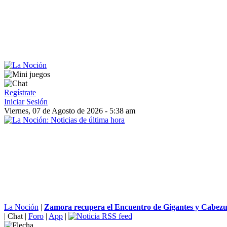
Regístrate
Iniciar Sesión
Viernes, 07 de Agosto de 2026 - 5:38 am
La Noción
|
Zamora recupera el Encuentro de Gigantes y Cabez
|
Chat
|
Foro
|
App
|