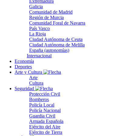
Extremadura
Galicia
Comunidad de Madrid
Región de Murcia
Comunidad Foral de Navarra
País Vasco
La Rioja
Ciudad Autónoma de Ceuta
Ciudad Autónoma de Melilla
España (autonomías)
Internacional
Economía
Deportes
Arte y Cultura
Arte
Cultura
Seguridad
Protección Civil
Bomberos
Policía Local
Policía Nacional
Guardia Civil
Armada Española
Ejército del Aire
Ejército de Tierra