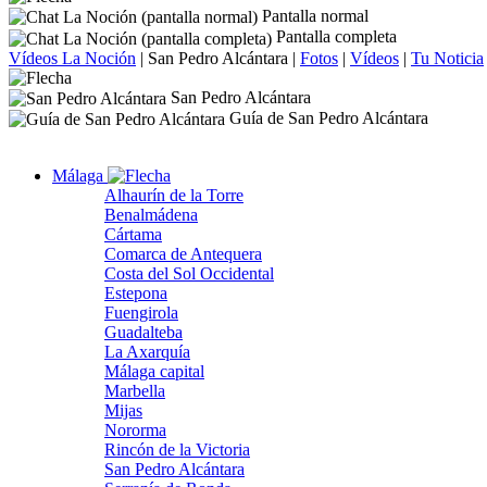
Pantalla normal
Pantalla completa
Vídeos La Noción
|
San Pedro Alcántara
|
Fotos
|
Vídeos
|
Tu Noticia
San Pedro Alcántara
Guía de San Pedro Alcántara
Málaga
Alhaurín de la Torre
Benalmádena
Cártama
Comarca de Antequera
Costa del Sol Occidental
Estepona
Fuengirola
Guadalteba
La Axarquía
Málaga capital
Marbella
Mijas
Nororma
Rincón de la Victoria
San Pedro Alcántara