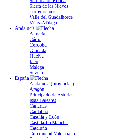
Serranía de Ronda
Sierra de las Nieves
Torremolinos
Valle del Guadalhorce
Vélez-Málaga
Andalucía
Almería
Cádiz
Córdoba
Granada
Huelva
Jaén
Málaga
Sevilla
España
Andalucía (provincias)
Aragón
Principado de Asturias
Islas Baleares
Canarias
Cantabria
Castilla y León
Castilla-La Mancha
Cataluña
Comunidad Valenciana