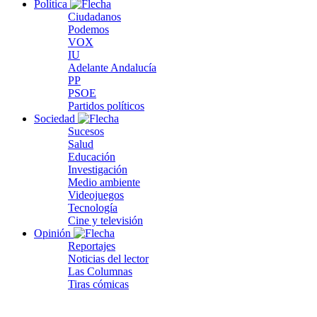
Política
Ciudadanos
Podemos
VOX
IU
Adelante Andalucía
PP
PSOE
Partidos políticos
Sociedad
Sucesos
Salud
Educación
Investigación
Medio ambiente
Videojuegos
Tecnología
Cine y televisión
Opinión
Reportajes
Noticias del lector
Las Columnas
Tiras cómicas