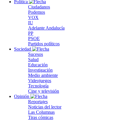
Política
Ciudadanos
Podemos
VOX
IU
Adelante Andalucía
PP
PSOE
Partidos políticos
Sociedad
Sucesos
Salud
Educación
Investigación
Medio ambiente
Videojuegos
Tecnología
Cine y televisión
Opinión
Reportajes
Noticias del lector
Las Columnas
Tiras cómicas