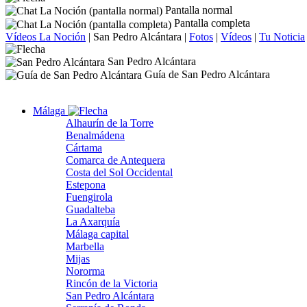
Pantalla normal
Pantalla completa
Vídeos La Noción
|
San Pedro Alcántara
|
Fotos
|
Vídeos
|
Tu Noticia
San Pedro Alcántara
Guía de San Pedro Alcántara
Málaga
Alhaurín de la Torre
Benalmádena
Cártama
Comarca de Antequera
Costa del Sol Occidental
Estepona
Fuengirola
Guadalteba
La Axarquía
Málaga capital
Marbella
Mijas
Nororma
Rincón de la Victoria
San Pedro Alcántara