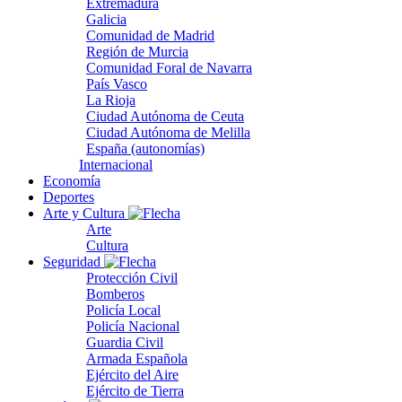
Extremadura
Galicia
Comunidad de Madrid
Región de Murcia
Comunidad Foral de Navarra
País Vasco
La Rioja
Ciudad Autónoma de Ceuta
Ciudad Autónoma de Melilla
España (autonomías)
Internacional
Economía
Deportes
Arte y Cultura
Arte
Cultura
Seguridad
Protección Civil
Bomberos
Policía Local
Policía Nacional
Guardia Civil
Armada Española
Ejército del Aire
Ejército de Tierra