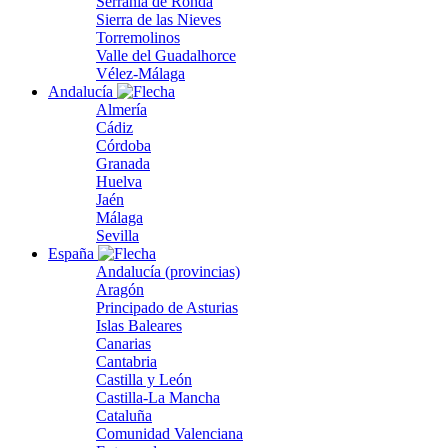
Serranía de Ronda
Sierra de las Nieves
Torremolinos
Valle del Guadalhorce
Vélez-Málaga
Andalucía
Almería
Cádiz
Córdoba
Granada
Huelva
Jaén
Málaga
Sevilla
España
Andalucía (provincias)
Aragón
Principado de Asturias
Islas Baleares
Canarias
Cantabria
Castilla y León
Castilla-La Mancha
Cataluña
Comunidad Valenciana