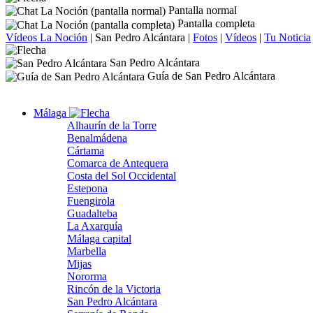
Pantalla normal
Pantalla completa
Vídeos La Noción
|
San Pedro Alcántara
|
Fotos
|
Vídeos
|
Tu Noticia
San Pedro Alcántara
Guía de San Pedro Alcántara
Málaga
Alhaurín de la Torre
Benalmádena
Cártama
Comarca de Antequera
Costa del Sol Occidental
Estepona
Fuengirola
Guadalteba
La Axarquía
Málaga capital
Marbella
Mijas
Nororma
Rincón de la Victoria
San Pedro Alcántara