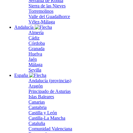
Serranía de Ronda
Sierra de las Nieves
Torremolinos
Valle del Guadalhorce
Vélez-Málaga
Andalucía
Almería
Cádiz
Córdoba
Granada
Huelva
Jaén
Málaga
Sevilla
España
Andalucía (provincias)
Aragón
Principado de Asturias
Islas Baleares
Canarias
Cantabria
Castilla y León
Castilla-La Mancha
Cataluña
Comunidad Valenciana