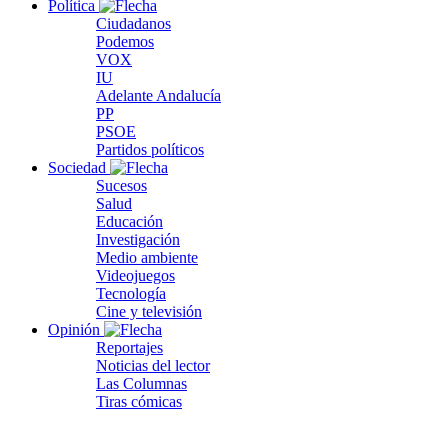
Política
Ciudadanos
Podemos
VOX
IU
Adelante Andalucía
PP
PSOE
Partidos políticos
Sociedad
Sucesos
Salud
Educación
Investigación
Medio ambiente
Videojuegos
Tecnología
Cine y televisión
Opinión
Reportajes
Noticias del lector
Las Columnas
Tiras cómicas