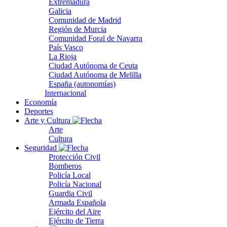
Extremadura
Galicia
Comunidad de Madrid
Región de Murcia
Comunidad Foral de Navarra
País Vasco
La Rioja
Ciudad Autónoma de Ceuta
Ciudad Autónoma de Melilla
España (autonomías)
Internacional
Economía
Deportes
Arte y Cultura
Arte
Cultura
Seguridad
Protección Civil
Bomberos
Policía Local
Policía Nacional
Guardia Civil
Armada Española
Ejército del Aire
Ejército de Tierra