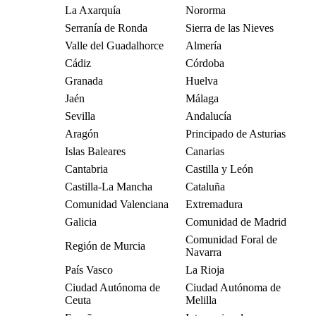
La Axarquía
Nororma
Serranía de Ronda
Sierra de las Nieves
Valle del Guadalhorce
Almería
Cádiz
Córdoba
Granada
Huelva
Jaén
Málaga
Sevilla
Andalucía
Aragón
Principado de Asturias
Islas Baleares
Canarias
Cantabria
Castilla y León
Castilla-La Mancha
Cataluña
Comunidad Valenciana
Extremadura
Galicia
Comunidad de Madrid
Comunidad Foral de
Región de Murcia
Navarra
País Vasco
La Rioja
Ciudad Autónoma de
Ciudad Autónoma de
Ceuta
Melilla