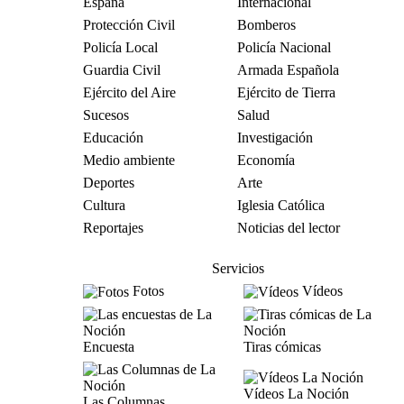
España
Internacional
Protección Civil
Bomberos
Policía Local
Policía Nacional
Guardia Civil
Armada Española
Ejército del Aire
Ejército de Tierra
Sucesos
Salud
Educación
Investigación
Medio ambiente
Economía
Deportes
Arte
Cultura
Iglesia Católica
Reportajes
Noticias del lector
Servicios
Fotos
Vídeos
Encuesta
Tiras cómicas
Vídeos La Noción
Las Columnas