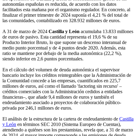
autonomías españolas es reducida, de acuerdo con los datos
facilitados esta mañana por el organismo regulador. En concreto, al
finalizar el primer trimestre de 2024 suponía el 4,21 % del total de
las comunidades, contabilizado en 328.932 millones de euros.
A 31 de marzo de 2024
Castilla y León
acumulaba 13.833 millones
de euros de pasivo. Esta cantidad representa el 19,6 % de su
Producto Interior Bruto, lo que supone un descenso interanual de
medio punto porcentual y de 4 puntos desde 2020. Además, esta
ratio se mantiene por debajo de la media autonómica (22,2 %),
siendo inferior en 2,6 puntos porcentuales.
En el cálculo del volumen de deuda autonómica el supervisor
bancario incluye los créditos reintegrables que la Administración de
la Comunidad concede a las empresas, cuantificados en 225,7
millones de euros, así como el llamado 'factoring sin recurso' –
créditos comerciales con la Administración cedidos a entidades
financieras–, que añade 9,4 millones de euros y también el
endeudamiento asociado a proyectos de colaboración público-
privada por 246,1 millones de euros.
El análisis de la estructura de la cartera de endeudamiento de
Castilla
y León
en términos SEC 2010 (Sistema Europeo de Cuentas),
atendiendo a quiénes son los prestamistas, revela que, a 31 de marzo
de 2024, el mayor importe corresponde a las emisiones de deuda