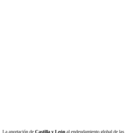
La aportación de
Castilla y León
al endeudamiento global de las