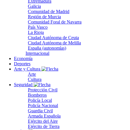
Extremadura
Galicia
Comunidad de Madrid
Región de Murcia
Comunidad Foral de Navarra
País Vasco
La Rioja
Ciudad Autónoma de Ceuta
Ciudad Autónoma de Melilla
España (autonomías)
Internacional
Economía
Deportes
Arte y Cultura
Arte
Cultura
Seguridad
Protección Civil
Bomberos
Policía Local
Policía Nacional
Guardia Civil
Armada Española
Ejército del Aire
Ejército de Tierra