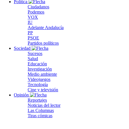
Política
Ciudadanos
Podemos
VOX
IU
Adelante Andalucía
PP
PSOE
Partidos políticos
Sociedad
Sucesos
Salud
Educación
Investigación
Medio ambiente
Videojuegos
Tecnología
Cine y televisión
Opinión
Reportajes
Noticias del lector
Las Columnas
Tiras cómicas