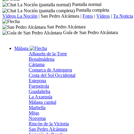
Pantalla normal
Pantalla completa
Vídeos La Noción
|
San Pedro Alcántara
|
Fotos
|
Vídeos
|
Tu Noticia
San Pedro Alcántara
Guía de San Pedro Alcántara
Málaga
Alhaurín de la Torre
Benalmádena
Cártama
Comarca de Antequera
Costa del Sol Occidental
Estepona
Fuengirola
Guadalteba
La Axarquía
Málaga capital
Marbella
Mijas
Nororma
Rincón de la Victoria
San Pedro Alcántara