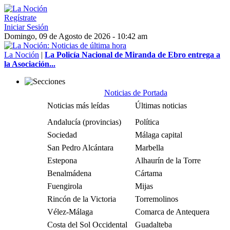
Regístrate
Iniciar Sesión
Domingo, 09 de Agosto de 2026 - 10:42 am
La Noción
|
La Policía Nacional de Miranda de Ebro entrega a
la Asociación...
Noticias de Portada
Noticias más leídas
Últimas noticias
Andalucía (provincias)
Política
Sociedad
Málaga capital
San Pedro Alcántara
Marbella
Estepona
Alhaurín de la Torre
Benalmádena
Cártama
Fuengirola
Mijas
Rincón de la Victoria
Torremolinos
Vélez-Málaga
Comarca de Antequera
Costa del Sol Occidental
Guadalteba