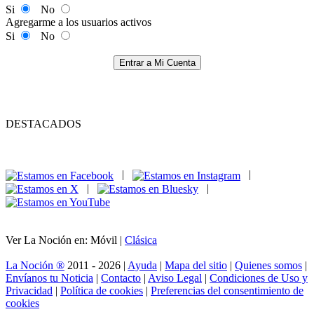
Si
No
Agregarme a los usuarios activos
Si
No
Entrar a Mi Cuenta
DESTACADOS
|
|
|
|
Ver La Noción en: Móvil |
Clásica
La Noción ®
2011 - 2026 |
Ayuda
|
Mapa del sitio
|
Quienes somos
|
Envíanos tu Noticia
|
Contacto
|
Aviso Legal
|
Condiciones de Uso y
Privacidad
|
Política de cookies
|
Preferencias del consentimiento de
cookies