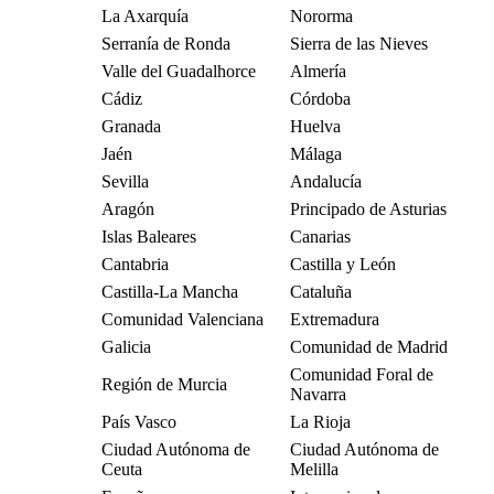
La Axarquía
Nororma
Serranía de Ronda
Sierra de las Nieves
Valle del Guadalhorce
Almería
Cádiz
Córdoba
Granada
Huelva
Jaén
Málaga
Sevilla
Andalucía
Aragón
Principado de Asturias
Islas Baleares
Canarias
Cantabria
Castilla y León
Castilla-La Mancha
Cataluña
Comunidad Valenciana
Extremadura
Galicia
Comunidad de Madrid
Comunidad Foral de
Región de Murcia
Navarra
País Vasco
La Rioja
Ciudad Autónoma de
Ciudad Autónoma de
Ceuta
Melilla