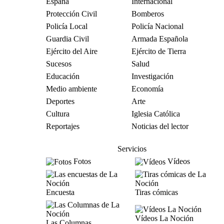
España
Internacional
Protección Civil
Bomberos
Policía Local
Policía Nacional
Guardia Civil
Armada Española
Ejército del Aire
Ejército de Tierra
Sucesos
Salud
Educación
Investigación
Medio ambiente
Economía
Deportes
Arte
Cultura
Iglesia Católica
Reportajes
Noticias del lector
Servicios
Fotos
Vídeos
Encuesta
Tiras cómicas
Vídeos La Noción
Las Columnas