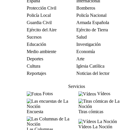
España
Internacional
Protección Civil
Bomberos
Policía Local
Policía Nacional
Guardia Civil
Armada Española
Ejército del Aire
Ejército de Tierra
Sucesos
Salud
Educación
Investigación
Medio ambiente
Economía
Deportes
Arte
Cultura
Iglesia Católica
Reportajes
Noticias del lector
Servicios
Fotos
Vídeos
Encuesta
Tiras cómicas
Vídeos La Noción
Las Columnas