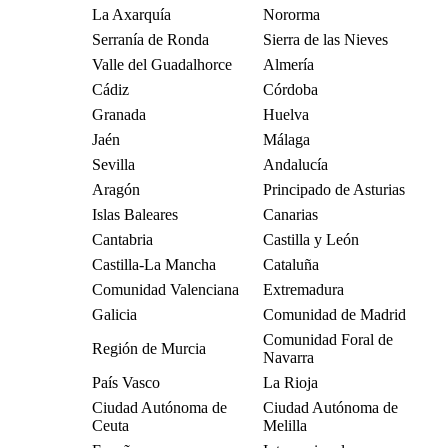
La Axarquía
Nororma
Serranía de Ronda
Sierra de las Nieves
Valle del Guadalhorce
Almería
Cádiz
Córdoba
Granada
Huelva
Jaén
Málaga
Sevilla
Andalucía
Aragón
Principado de Asturias
Islas Baleares
Canarias
Cantabria
Castilla y León
Castilla-La Mancha
Cataluña
Comunidad Valenciana
Extremadura
Galicia
Comunidad de Madrid
Comunidad Foral de
Región de Murcia
Navarra
País Vasco
La Rioja
Ciudad Autónoma de
Ciudad Autónoma de
Ceuta
Melilla