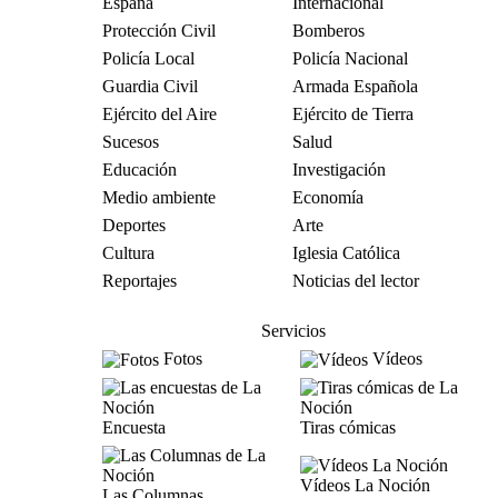
España
Internacional
Protección Civil
Bomberos
Policía Local
Policía Nacional
Guardia Civil
Armada Española
Ejército del Aire
Ejército de Tierra
Sucesos
Salud
Educación
Investigación
Medio ambiente
Economía
Deportes
Arte
Cultura
Iglesia Católica
Reportajes
Noticias del lector
Servicios
Fotos
Vídeos
Encuesta
Tiras cómicas
Vídeos La Noción
Las Columnas