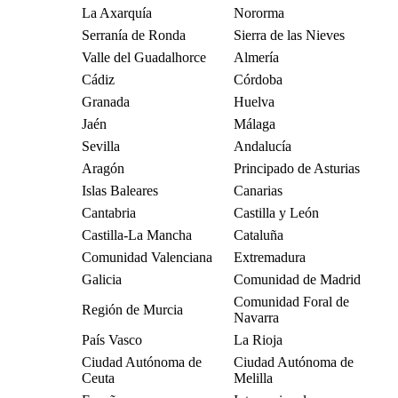
La Axarquía
Nororma
Serranía de Ronda
Sierra de las Nieves
Valle del Guadalhorce
Almería
Cádiz
Córdoba
Granada
Huelva
Jaén
Málaga
Sevilla
Andalucía
Aragón
Principado de Asturias
Islas Baleares
Canarias
Cantabria
Castilla y León
Castilla-La Mancha
Cataluña
Comunidad Valenciana
Extremadura
Galicia
Comunidad de Madrid
Comunidad Foral de
Región de Murcia
Navarra
País Vasco
La Rioja
Ciudad Autónoma de
Ciudad Autónoma de
Ceuta
Melilla