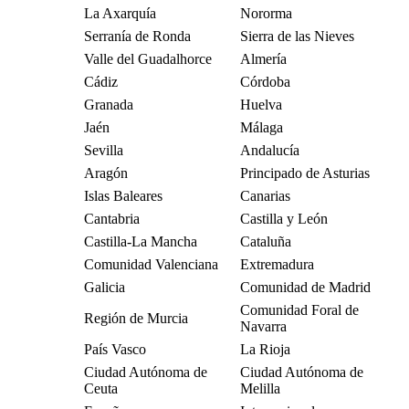
La Axarquía
Nororma
Serranía de Ronda
Sierra de las Nieves
Valle del Guadalhorce
Almería
Cádiz
Córdoba
Granada
Huelva
Jaén
Málaga
Sevilla
Andalucía
Aragón
Principado de Asturias
Islas Baleares
Canarias
Cantabria
Castilla y León
Castilla-La Mancha
Cataluña
Comunidad Valenciana
Extremadura
Galicia
Comunidad de Madrid
Comunidad Foral de
Región de Murcia
Navarra
País Vasco
La Rioja
Ciudad Autónoma de
Ciudad Autónoma de
Ceuta
Melilla