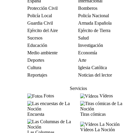
España
Internacional
Protección Civil
Bomberos
Policía Local
Policía Nacional
Guardia Civil
Armada Española
Ejército del Aire
Ejército de Tierra
Sucesos
Salud
Educación
Investigación
Medio ambiente
Economía
Deportes
Arte
Cultura
Iglesia Católica
Reportajes
Noticias del lector
Servicios
Fotos
Vídeos
Encuesta
Tiras cómicas
Vídeos La Noción
Las Columnas