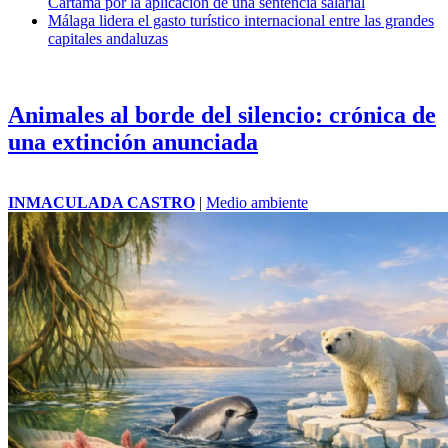
Cártama por la aplicación de una sentencia salarial
Málaga lidera el gasto turístico internacional entre las grandes
capitales andaluzas
Animales al borde del silencio: crónica de
una extinción anunciada
INMACULADA CASTRO
|
Medio ambiente