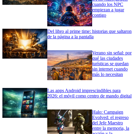
cuando los NPC
empiezan a jugar
contigo
Del libro al prime time: historias que saltaron
de la página a la pantalla
Verano sin señal: por
qué las ciudades
turísticas se quedan
sin internet cuando
más lo necesitan
Las apps Android imprescindibles para
2026: el móvil como centro de mando digital
Halo: Campaign
Evolved: el regreso
del Jefe Maestro
entre la memoria, la
acción y la