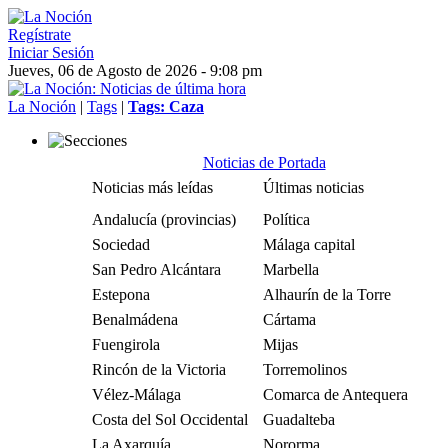
Regístrate
Iniciar Sesión
Jueves, 06 de Agosto de 2026 - 9:08 pm
La Noción
|
Tags
|
Tags: Caza
Noticias de Portada
Noticias más leídas
Últimas noticias
Andalucía (provincias)
Política
Sociedad
Málaga capital
San Pedro Alcántara
Marbella
Estepona
Alhaurín de la Torre
Benalmádena
Cártama
Fuengirola
Mijas
Rincón de la Victoria
Torremolinos
Vélez-Málaga
Comarca de Antequera
Costa del Sol Occidental
Guadalteba
La Axarquía
Nororma