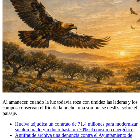
Al amanecer, cuando la luz todavía roza con timidez las laderas y los
campos conservan el frío de la noche, una sombra se desliza sobre el
paisaje.
Huelva adjudica un contrato de 71,4 millones para modernizar
su alumbrado y reducir hasta un 70% el consumo energético
Antifraude archiva una denuncia contra el Ayuntamiento de