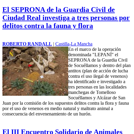
El SEPRONA de la Guardia Civil de
Ciudad Real investiga a tres personas por
delitos contra la fauna y flora
ROBERTO RANDALL
|
Castilla-La Mancha
En el marco de la operación
denominada "LEPANÍ" el
SEPRONA de la Guardia Civil
de Socuéllamos y dentro del plan
antitox (plan de acción de lucha
contra el uso ilegal de venenos)
ha identificado e investigado a
tres personas en las localidades
manchegas de Tomelloso
Socuéllamos y Alcázar de San
Juan por la comisión de los supuestos delitos contra la flora y fauna
por el uso de venenos en medio natural y maltrato animal a
consecuencia del envenenamiento de un hurón.
El III Encuentro Solidario de Animales