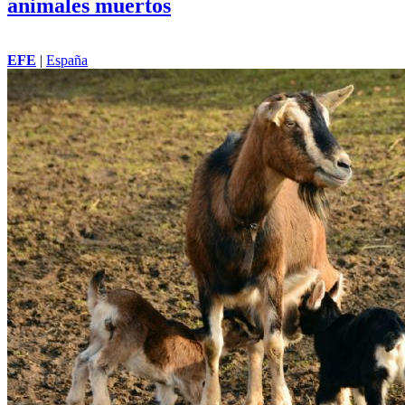
animales muertos
EFE
|
España