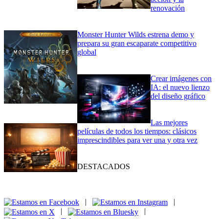
renovación
Monster Hunter Wilds estrena demo y
prepara su gran escaparate competitivo
global
Crear imágenes con
IA: el nuevo lienzo
del diseño gráfico
Las mejores
películas de todos los tiempos: clásicos
imprescindibles para ver una y otra vez
DESTACADOS
|
|
|
|