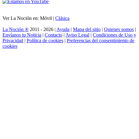
Ver La Noción en: Móvil |
Clásica
La Noción ®
2011 - 2026 |
Ayuda
|
Mapa del sitio
|
Quienes somos
|
Envíanos tu Noticia
|
Contacto
|
Aviso Legal
|
Condiciones de Uso y
Privacidad
|
Política de cookies
|
Preferencias del consentimiento de
cookies