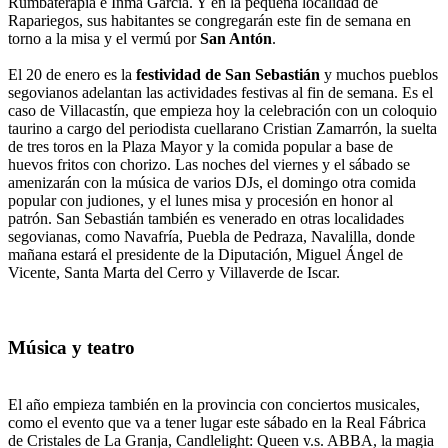
Rumbaterapia e Inma García. Y en la pequeña localidad de
Rapariegos, sus habitantes se congregarán este fin de semana en
torno a la misa y el vermú por
San Antón
.
El 20 de enero es la
festividad de San Sebastián
y muchos pueblos
segovianos adelantan las actividades festivas al fin de semana. Es el
caso de Villacastín, que empieza hoy la celebración con un coloquio
taurino a cargo del periodista cuellarano Cristian Zamarrón, la suelta
de tres toros en la Plaza Mayor y la comida popular a base de
huevos fritos con chorizo. Las noches del viernes y el sábado se
amenizarán con la música de varios DJs, el domingo otra comida
popular con judiones, y el lunes misa y procesión en honor al
patrón. San Sebastián también es venerado en otras localidades
segovianas, como Navafría, Puebla de Pedraza, Navalilla, donde
mañana estará el presidente de la Diputación, Miguel Ángel de
Vicente, Santa Marta del Cerro y Villaverde de Iscar.
Música y teatro
El año empieza también en la provincia con conciertos musicales,
como el evento que va a tener lugar este sábado en la Real Fábrica
de Cristales de La Granja, Candlelight: Queen v.s. ABBA, la magia