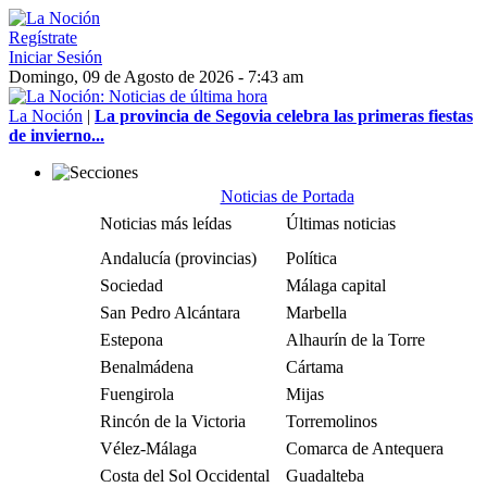
Regístrate
Iniciar Sesión
Domingo, 09 de Agosto de 2026 - 7:43 am
La Noción
|
La provincia de Segovia celebra las primeras fiestas
de invierno...
Noticias de Portada
Noticias más leídas
Últimas noticias
Andalucía (provincias)
Política
Sociedad
Málaga capital
San Pedro Alcántara
Marbella
Estepona
Alhaurín de la Torre
Benalmádena
Cártama
Fuengirola
Mijas
Rincón de la Victoria
Torremolinos
Vélez-Málaga
Comarca de Antequera
Costa del Sol Occidental
Guadalteba