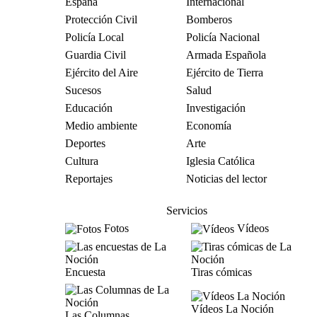
España
Internacional
Protección Civil
Bomberos
Policía Local
Policía Nacional
Guardia Civil
Armada Española
Ejército del Aire
Ejército de Tierra
Sucesos
Salud
Educación
Investigación
Medio ambiente
Economía
Deportes
Arte
Cultura
Iglesia Católica
Reportajes
Noticias del lector
Servicios
Fotos
Vídeos
Encuesta
Tiras cómicas
Vídeos La Noción
Las Columnas