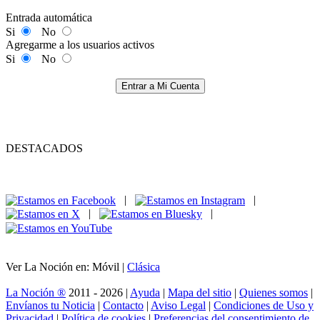
Entrada automática
Si
No
Agregarme a los usuarios activos
Si
No
Entrar a Mi Cuenta
DESTACADOS
|
|
|
|
Ver La Noción en: Móvil |
Clásica
La Noción ®
2011 - 2026 |
Ayuda
|
Mapa del sitio
|
Quienes somos
|
Envíanos tu Noticia
|
Contacto
|
Aviso Legal
|
Condiciones de Uso y
Privacidad
|
Política de cookies
|
Preferencias del consentimiento de