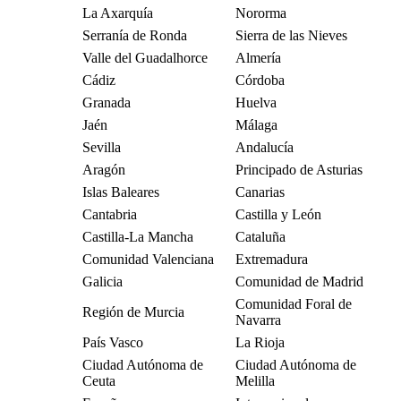
La Axarquía
Nororma
Serranía de Ronda
Sierra de las Nieves
Valle del Guadalhorce
Almería
Cádiz
Córdoba
Granada
Huelva
Jaén
Málaga
Sevilla
Andalucía
Aragón
Principado de Asturias
Islas Baleares
Canarias
Cantabria
Castilla y León
Castilla-La Mancha
Cataluña
Comunidad Valenciana
Extremadura
Galicia
Comunidad de Madrid
Comunidad Foral de
Región de Murcia
Navarra
País Vasco
La Rioja
Ciudad Autónoma de
Ciudad Autónoma de
Ceuta
Melilla