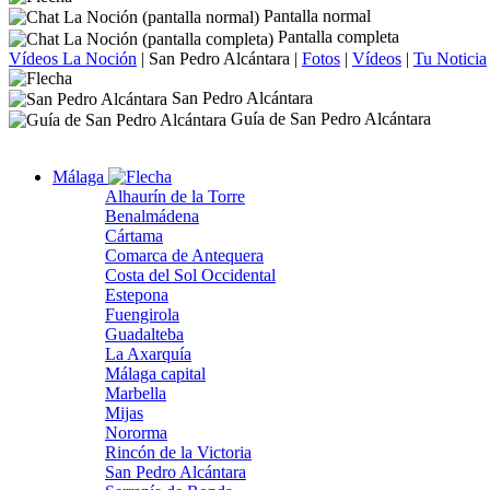
Pantalla normal
Pantalla completa
Vídeos La Noción
|
San Pedro Alcántara
|
Fotos
|
Vídeos
|
Tu Noticia
San Pedro Alcántara
Guía de San Pedro Alcántara
Málaga
Alhaurín de la Torre
Benalmádena
Cártama
Comarca de Antequera
Costa del Sol Occidental
Estepona
Fuengirola
Guadalteba
La Axarquía
Málaga capital
Marbella
Mijas
Nororma
Rincón de la Victoria
San Pedro Alcántara