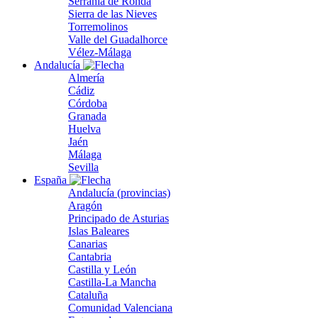
Serranía de Ronda
Sierra de las Nieves
Torremolinos
Valle del Guadalhorce
Vélez-Málaga
Andalucía
Almería
Cádiz
Córdoba
Granada
Huelva
Jaén
Málaga
Sevilla
España
Andalucía (provincias)
Aragón
Principado de Asturias
Islas Baleares
Canarias
Cantabria
Castilla y León
Castilla-La Mancha
Cataluña
Comunidad Valenciana