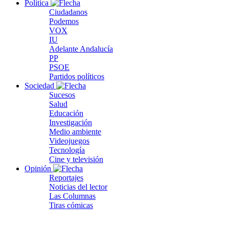
Política
Ciudadanos
Podemos
VOX
IU
Adelante Andalucía
PP
PSOE
Partidos políticos
Sociedad
Sucesos
Salud
Educación
Investigación
Medio ambiente
Videojuegos
Tecnología
Cine y televisión
Opinión
Reportajes
Noticias del lector
Las Columnas
Tiras cómicas