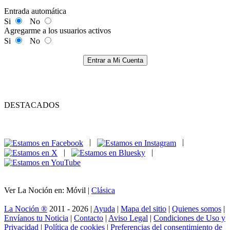
Entrada automática
Si
No
Agregarme a los usuarios activos
Si
No
Entrar a Mi Cuenta
DESTACADOS
|
|
|
|
Ver La Noción en: Móvil |
Clásica
La Noción ®
2011 - 2026 |
Ayuda
|
Mapa del sitio
|
Quienes somos
|
Envíanos tu Noticia
|
Contacto
|
Aviso Legal
|
Condiciones de Uso y
Privacidad
|
Política de cookies
|
Preferencias del consentimiento de