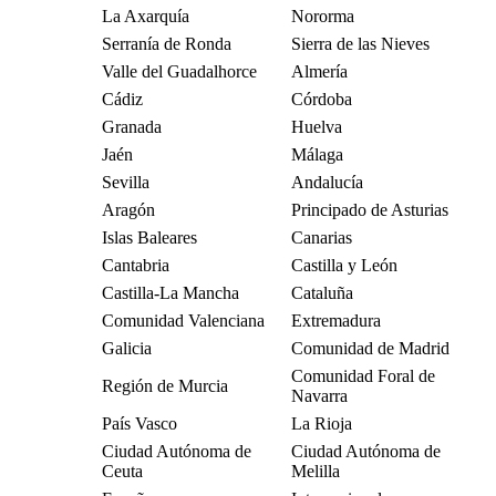
La Axarquía
Nororma
Serranía de Ronda
Sierra de las Nieves
Valle del Guadalhorce
Almería
Cádiz
Córdoba
Granada
Huelva
Jaén
Málaga
Sevilla
Andalucía
Aragón
Principado de Asturias
Islas Baleares
Canarias
Cantabria
Castilla y León
Castilla-La Mancha
Cataluña
Comunidad Valenciana
Extremadura
Galicia
Comunidad de Madrid
Comunidad Foral de
Región de Murcia
Navarra
País Vasco
La Rioja
Ciudad Autónoma de
Ciudad Autónoma de
Ceuta
Melilla