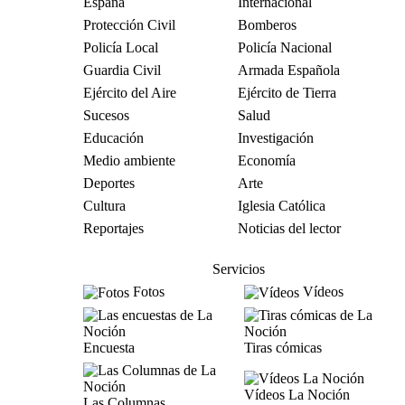
España
Internacional
Protección Civil
Bomberos
Policía Local
Policía Nacional
Guardia Civil
Armada Española
Ejército del Aire
Ejército de Tierra
Sucesos
Salud
Educación
Investigación
Medio ambiente
Economía
Deportes
Arte
Cultura
Iglesia Católica
Reportajes
Noticias del lector
Servicios
Fotos
Vídeos
Encuesta
Tiras cómicas
Vídeos La Noción
Las Columnas