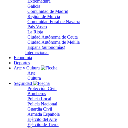
Extremadura
Galicia
Comunidad de Madrid
Región de Murcia
Comunidad Foral de Navarra
País Vasco
La Rioja
Ciudad Autónoma de Ceuta
Ciudad Autónoma de Melilla
España (autonomías)
Internacional
Economía
Deportes
Arte y Cultura
Arte
Cultura
Seguridad
Protección Civil
Bomberos
Policía Local
Policía Nacional
Guardia Civil
Armada Española
Ejército del Aire
Ejército de Tierra