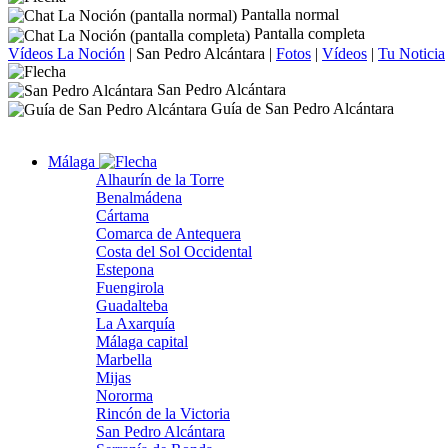
Pantalla normal
Pantalla completa
Vídeos La Noción
|
San Pedro Alcántara
|
Fotos
|
Vídeos
|
Tu Noticia
San Pedro Alcántara
Guía de San Pedro Alcántara
Málaga
Alhaurín de la Torre
Benalmádena
Cártama
Comarca de Antequera
Costa del Sol Occidental
Estepona
Fuengirola
Guadalteba
La Axarquía
Málaga capital
Marbella
Mijas
Nororma
Rincón de la Victoria
San Pedro Alcántara