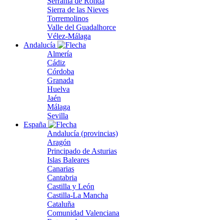
Serranía de Ronda
Sierra de las Nieves
Torremolinos
Valle del Guadalhorce
Vélez-Málaga
Andalucía
Almería
Cádiz
Córdoba
Granada
Huelva
Jaén
Málaga
Sevilla
España
Andalucía (provincias)
Aragón
Principado de Asturias
Islas Baleares
Canarias
Cantabria
Castilla y León
Castilla-La Mancha
Cataluña
Comunidad Valenciana