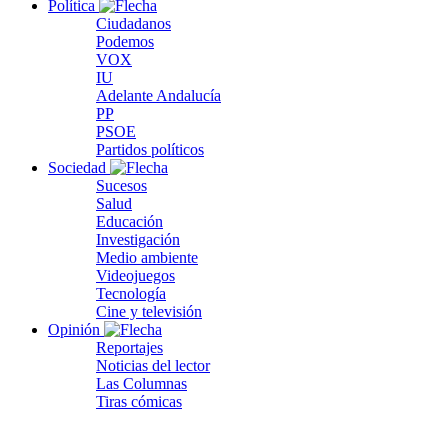
Política
Ciudadanos
Podemos
VOX
IU
Adelante Andalucía
PP
PSOE
Partidos políticos
Sociedad
Sucesos
Salud
Educación
Investigación
Medio ambiente
Videojuegos
Tecnología
Cine y televisión
Opinión
Reportajes
Noticias del lector
Las Columnas
Tiras cómicas