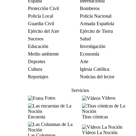
España
Internacional
Protección Civil
Bomberos
Policía Local
Policía Nacional
Guardia Civil
Armada Española
Ejército del Aire
Ejército de Tierra
Sucesos
Salud
Educación
Investigación
Medio ambiente
Economía
Deportes
Arte
Cultura
Iglesia Católica
Reportajes
Noticias del lector
Servicios
Fotos
Vídeos
Encuesta
Tiras cómicas
Vídeos La Noción
Las Columnas