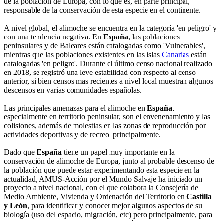
de la población de Europa, con lo que es, en parte principal,
responsable de la conservación de esta especie en el continente.
A nivel global, el alimoche se encuentra en la categoría 'en peligro' y
con una tendencia negativa. En
España
, las poblaciones
peninsulares y de Baleares están catalogadas como 'Vulnerables',
mientras que las poblaciones existentes en las islas
Canarias
están
catalogadas 'en peligro'. Durante el último censo nacional realizado
en 2018, se registró una leve estabilidad con respecto al censo
anterior, si bien censos mas recientes a nivel local muestran algunos
descensos en varias comunidades españolas.
Las principales amenazas para el alimoche en
España
,
especialmente en territorio peninsular, son el envenenamiento y las
colisiones, además de molestias en las zonas de reproducción por
actividades deportivas y de recreo, principalmente.
Dado que
España
tiene un papel muy importante en la
conservación de alimoche de Europa, junto al probable descenso de
la población que puede estar experimentando esta especie en la
actualidad, AMUS-Acción por el Mundo Salvaje ha iniciado un
proyecto a nivel nacional, con el que colabora la Consejería de
Medio Ambiente, Vivienda y Ordenación del Territorio en
Castilla
y León
, para identificar y conocer mejor algunos aspectos de su
biología (uso del espacio, migración, etc) pero principalmente, para