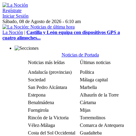
Regístrate
Iniciar Sesión
Sábado, 08 de Agosto de 2026 - 6:10 am
La Noción
|
Castilla y León equipa con dispositivos GPS a
cuatro alimoches...
Noticias de Portada
Noticias más leídas
Últimas noticias
Andalucía (provincias)
Política
Sociedad
Málaga capital
San Pedro Alcántara
Marbella
Estepona
Alhaurín de la Torre
Benalmádena
Cártama
Fuengirola
Mijas
Rincón de la Victoria
Torremolinos
Vélez-Málaga
Comarca de Antequera
Costa del Sol Occidental
Guadalteba