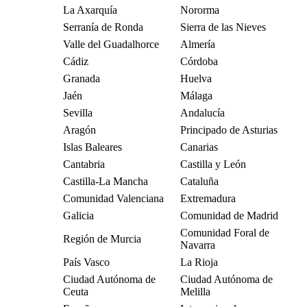
La Axarquía
Nororma
Serranía de Ronda
Sierra de las Nieves
Valle del Guadalhorce
Almería
Cádiz
Córdoba
Granada
Huelva
Jaén
Málaga
Sevilla
Andalucía
Aragón
Principado de Asturias
Islas Baleares
Canarias
Cantabria
Castilla y León
Castilla-La Mancha
Cataluña
Comunidad Valenciana
Extremadura
Galicia
Comunidad de Madrid
Comunidad Foral de
Región de Murcia
Navarra
País Vasco
La Rioja
Ciudad Autónoma de
Ciudad Autónoma de
Ceuta
Melilla