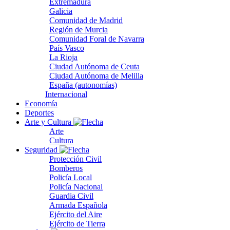
Extremadura
Galicia
Comunidad de Madrid
Región de Murcia
Comunidad Foral de Navarra
País Vasco
La Rioja
Ciudad Autónoma de Ceuta
Ciudad Autónoma de Melilla
España (autonomías)
Internacional
Economía
Deportes
Arte y Cultura
Arte
Cultura
Seguridad
Protección Civil
Bomberos
Policía Local
Policía Nacional
Guardia Civil
Armada Española
Ejército del Aire
Ejército de Tierra