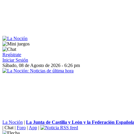
Regístrate
Iniciar Sesión
Sábado, 08 de Agosto de 2026 - 6:26 pm
La Noción
|
La Junta de Castilla y León y la Federación Española
|
Chat
|
Foro
|
App
|