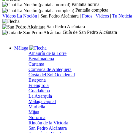
Pantalla normal
Pantalla completa
Vídeos La Noción
|
San Pedro Alcántara
|
Fotos
|
Vídeos
|
Tu Noticia
San Pedro Alcántara
Guía de San Pedro Alcántara
Málaga
Alhaurín de la Torre
Benalmádena
Cártama
Comarca de Antequera
Costa del Sol Occidental
Estepona
Fuengirola
Guadalteba
La Axarquía
Málaga capital
Marbella
Mijas
Nororma
Rincón de la Victoria
San Pedro Alcántara