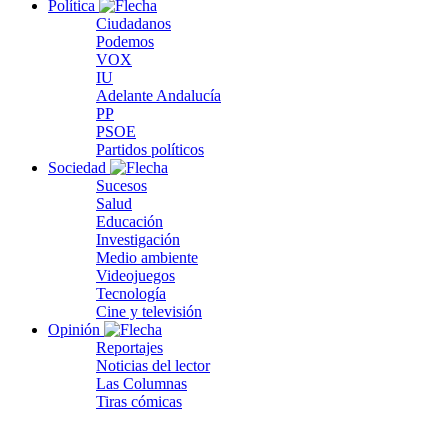
Política
Ciudadanos
Podemos
VOX
IU
Adelante Andalucía
PP
PSOE
Partidos políticos
Sociedad
Sucesos
Salud
Educación
Investigación
Medio ambiente
Videojuegos
Tecnología
Cine y televisión
Opinión
Reportajes
Noticias del lector
Las Columnas
Tiras cómicas