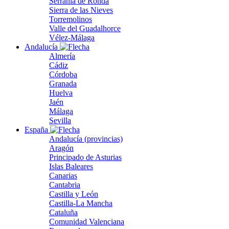
Serranía de Ronda
Sierra de las Nieves
Torremolinos
Valle del Guadalhorce
Vélez-Málaga
Andalucía
Almería
Cádiz
Córdoba
Granada
Huelva
Jaén
Málaga
Sevilla
España
Andalucía (provincias)
Aragón
Principado de Asturias
Islas Baleares
Canarias
Cantabria
Castilla y León
Castilla-La Mancha
Cataluña
Comunidad Valenciana