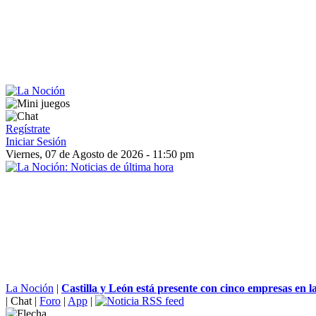
Regístrate
Iniciar Sesión
Viernes, 07 de Agosto de 2026 - 11:50 pm
La Noción
|
Castilla y León está presente con cinco empresas en la
|
Chat
|
Foro
|
App
|