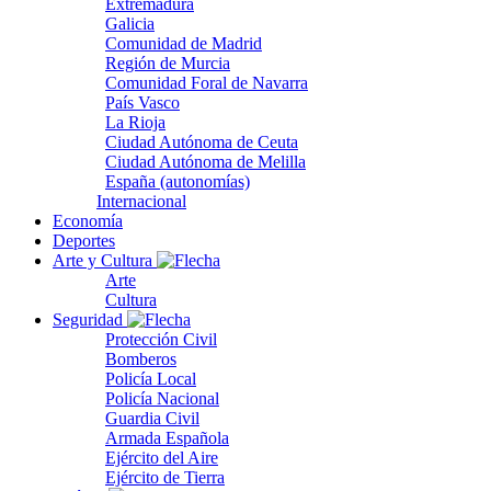
Extremadura
Galicia
Comunidad de Madrid
Región de Murcia
Comunidad Foral de Navarra
País Vasco
La Rioja
Ciudad Autónoma de Ceuta
Ciudad Autónoma de Melilla
España (autonomías)
Internacional
Economía
Deportes
Arte y Cultura
Arte
Cultura
Seguridad
Protección Civil
Bomberos
Policía Local
Policía Nacional
Guardia Civil
Armada Española
Ejército del Aire
Ejército de Tierra