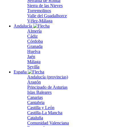
Serranía de Ronda
Sierra de las Nieves
Torremolinos
Valle del Guadalhorce
Vélez-Málaga
Andalucía
Almería
Cádiz
Córdoba
Granada
Huelva
Jaén
Málaga
Sevilla
España
Andalucía (provincias)
Aragón
Principado de Asturias
Islas Baleares
Canarias
Cantabria
Castilla y León
Castilla-La Mancha
Cataluña
Comunidad Valenciana