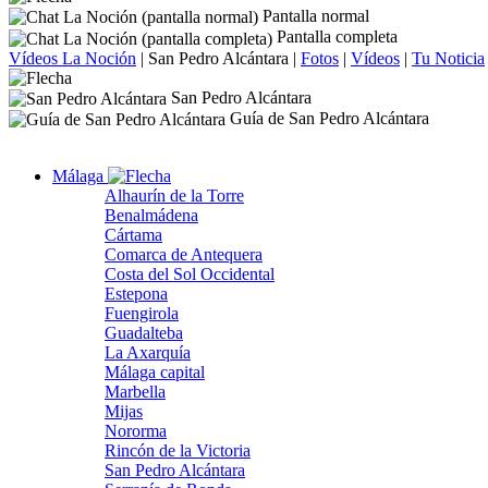
Pantalla normal
Pantalla completa
Vídeos La Noción
|
San Pedro Alcántara
|
Fotos
|
Vídeos
|
Tu Noticia
San Pedro Alcántara
Guía de San Pedro Alcántara
Málaga
Alhaurín de la Torre
Benalmádena
Cártama
Comarca de Antequera
Costa del Sol Occidental
Estepona
Fuengirola
Guadalteba
La Axarquía
Málaga capital
Marbella
Mijas
Nororma
Rincón de la Victoria
San Pedro Alcántara