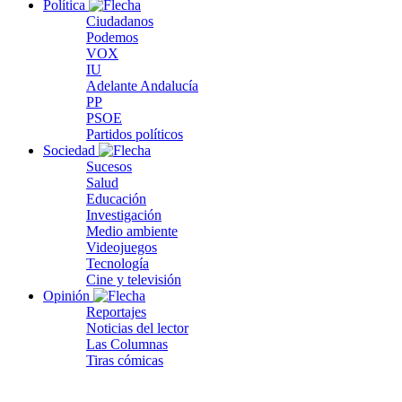
Política
Ciudadanos
Podemos
VOX
IU
Adelante Andalucía
PP
PSOE
Partidos políticos
Sociedad
Sucesos
Salud
Educación
Investigación
Medio ambiente
Videojuegos
Tecnología
Cine y televisión
Opinión
Reportajes
Noticias del lector
Las Columnas
Tiras cómicas