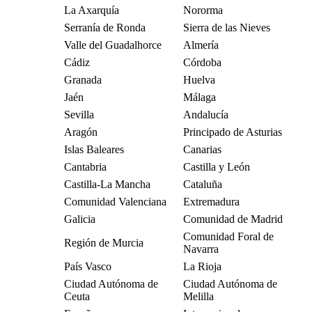
La Axarquía
Nororma
Serranía de Ronda
Sierra de las Nieves
Valle del Guadalhorce
Almería
Cádiz
Córdoba
Granada
Huelva
Jaén
Málaga
Sevilla
Andalucía
Aragón
Principado de Asturias
Islas Baleares
Canarias
Cantabria
Castilla y León
Castilla-La Mancha
Cataluña
Comunidad Valenciana
Extremadura
Galicia
Comunidad de Madrid
Comunidad Foral de
Región de Murcia
Navarra
País Vasco
La Rioja
Ciudad Autónoma de
Ciudad Autónoma de
Ceuta
Melilla