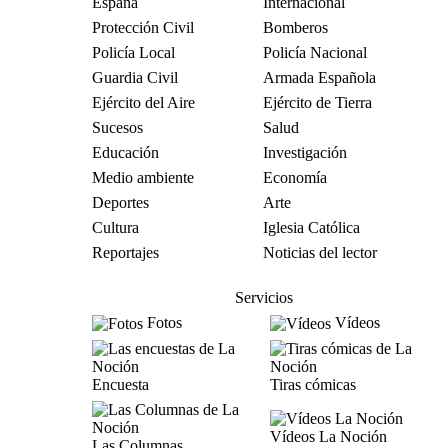
España
Internacional
Protección Civil
Bomberos
Policía Local
Policía Nacional
Guardia Civil
Armada Española
Ejército del Aire
Ejército de Tierra
Sucesos
Salud
Educación
Investigación
Medio ambiente
Economía
Deportes
Arte
Cultura
Iglesia Católica
Reportajes
Noticias del lector
Servicios
Fotos
Vídeos
Encuesta
Tiras cómicas
Vídeos La Noción
Las Columnas