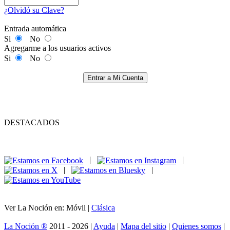
¿Olvidó su Clave?
Entrada automática
Si
No
Agregarme a los usuarios activos
Si
No
Entrar a Mi Cuenta
DESTACADOS
|
|
|
|
Ver La Noción en: Móvil |
Clásica
La Noción ®
2011 - 2026 |
Ayuda
|
Mapa del sitio
|
Quienes somos
|