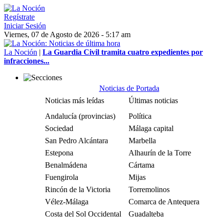
Regístrate
Iniciar Sesión
Viernes, 07 de Agosto de 2026 - 5:17 am
La Noción
|
La Guardia Civil tramita cuatro expedientes por
infracciones...
Noticias de Portada
Noticias más leídas
Últimas noticias
Andalucía (provincias)
Política
Sociedad
Málaga capital
San Pedro Alcántara
Marbella
Estepona
Alhaurín de la Torre
Benalmádena
Cártama
Fuengirola
Mijas
Rincón de la Victoria
Torremolinos
Vélez-Málaga
Comarca de Antequera
Costa del Sol Occidental
Guadalteba