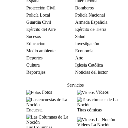
España
Internacional
Protección Civil
Bomberos
Policía Local
Policía Nacional
Guardia Civil
Armada Española
Ejército del Aire
Ejército de Tierra
Sucesos
Salud
Educación
Investigación
Medio ambiente
Economía
Deportes
Arte
Cultura
Iglesia Católica
Reportajes
Noticias del lector
Servicios
Fotos
Vídeos
Encuesta
Tiras cómicas
Vídeos La Noción
Las Columnas