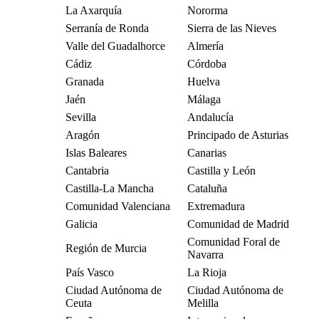
La Axarquía
Nororma
Serranía de Ronda
Sierra de las Nieves
Valle del Guadalhorce
Almería
Cádiz
Córdoba
Granada
Huelva
Jaén
Málaga
Sevilla
Andalucía
Aragón
Principado de Asturias
Islas Baleares
Canarias
Cantabria
Castilla y León
Castilla-La Mancha
Cataluña
Comunidad Valenciana
Extremadura
Galicia
Comunidad de Madrid
Comunidad Foral de
Región de Murcia
Navarra
País Vasco
La Rioja
Ciudad Autónoma de
Ciudad Autónoma de
Ceuta
Melilla