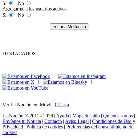
Si
No
Agregarme a los usuarios activos
Si
No
Entrar a Mi Cuenta
DESTACADOS
|
|
|
|
Ver La Noción en: Móvil |
Clásica
La Noción ®
2011 - 2026 |
Ayuda
|
Mapa del sitio
|
Quienes somos
|
Envíanos tu Noticia
|
Contacto
|
Aviso Legal
|
Condiciones de Uso y
Privacidad
|
Política de cookies
|
Preferencias del consentimiento de
cookies