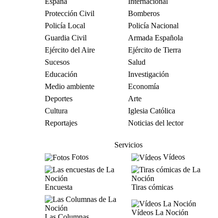
España
Internacional
Protección Civil
Bomberos
Policía Local
Policía Nacional
Guardia Civil
Armada Española
Ejército del Aire
Ejército de Tierra
Sucesos
Salud
Educación
Investigación
Medio ambiente
Economía
Deportes
Arte
Cultura
Iglesia Católica
Reportajes
Noticias del lector
Servicios
Fotos
Vídeos
Encuesta
Tiras cómicas
Vídeos La Noción
Las Columnas