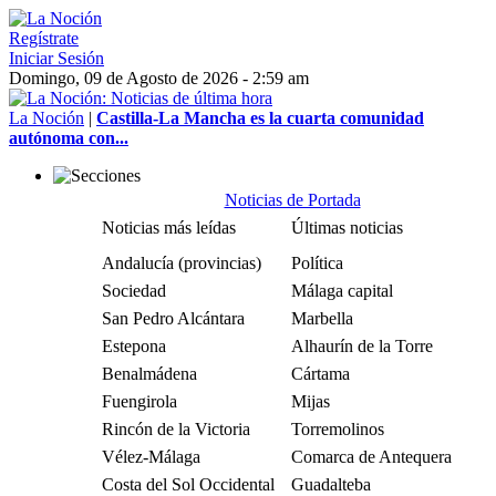
Regístrate
Iniciar Sesión
Domingo, 09 de Agosto de 2026 - 2:59 am
La Noción
|
Castilla-La Mancha es la cuarta comunidad
autónoma con...
Noticias de Portada
Noticias más leídas
Últimas noticias
Andalucía (provincias)
Política
Sociedad
Málaga capital
San Pedro Alcántara
Marbella
Estepona
Alhaurín de la Torre
Benalmádena
Cártama
Fuengirola
Mijas
Rincón de la Victoria
Torremolinos
Vélez-Málaga
Comarca de Antequera
Costa del Sol Occidental
Guadalteba