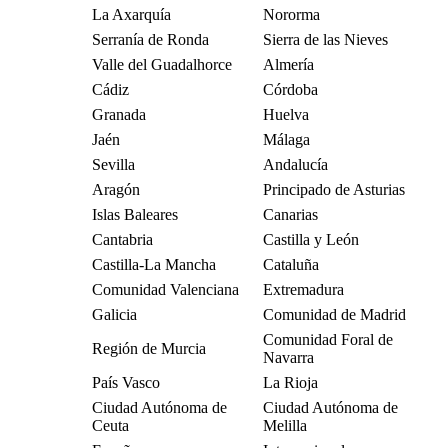
La Axarquía
Nororma
Serranía de Ronda
Sierra de las Nieves
Valle del Guadalhorce
Almería
Cádiz
Córdoba
Granada
Huelva
Jaén
Málaga
Sevilla
Andalucía
Aragón
Principado de Asturias
Islas Baleares
Canarias
Cantabria
Castilla y León
Castilla-La Mancha
Cataluña
Comunidad Valenciana
Extremadura
Galicia
Comunidad de Madrid
Comunidad Foral de
Región de Murcia
Navarra
País Vasco
La Rioja
Ciudad Autónoma de
Ciudad Autónoma de
Ceuta
Melilla