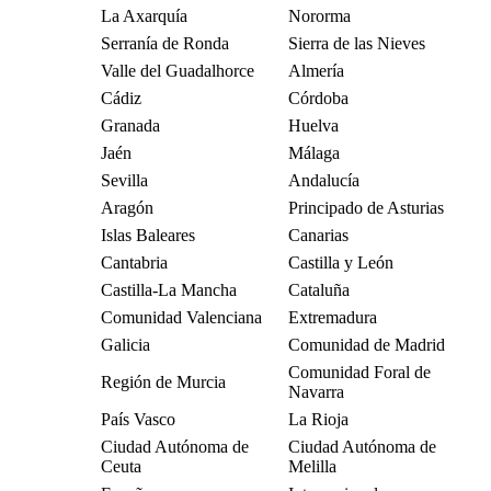
La Axarquía
Nororma
Serranía de Ronda
Sierra de las Nieves
Valle del Guadalhorce
Almería
Cádiz
Córdoba
Granada
Huelva
Jaén
Málaga
Sevilla
Andalucía
Aragón
Principado de Asturias
Islas Baleares
Canarias
Cantabria
Castilla y León
Castilla-La Mancha
Cataluña
Comunidad Valenciana
Extremadura
Galicia
Comunidad de Madrid
Comunidad Foral de
Región de Murcia
Navarra
País Vasco
La Rioja
Ciudad Autónoma de
Ciudad Autónoma de
Ceuta
Melilla