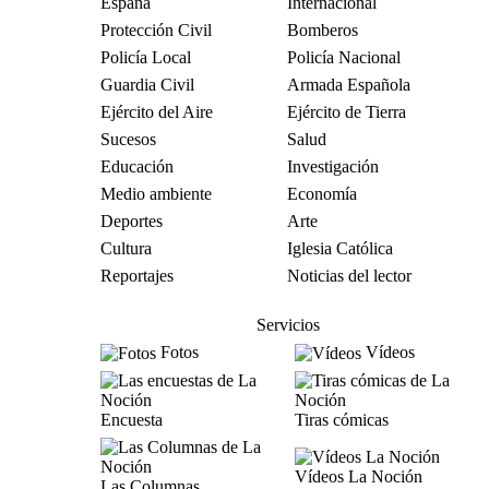
España
Internacional
Protección Civil
Bomberos
Policía Local
Policía Nacional
Guardia Civil
Armada Española
Ejército del Aire
Ejército de Tierra
Sucesos
Salud
Educación
Investigación
Medio ambiente
Economía
Deportes
Arte
Cultura
Iglesia Católica
Reportajes
Noticias del lector
Servicios
Fotos
Vídeos
Encuesta
Tiras cómicas
Vídeos La Noción
Las Columnas