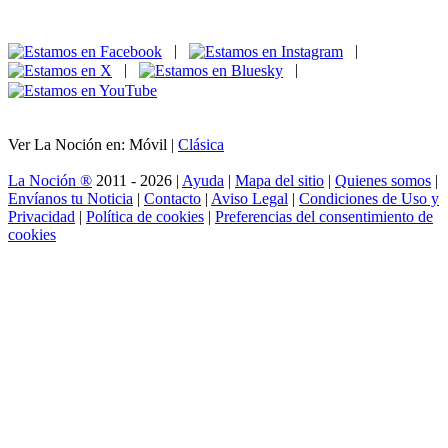
|
|
|
|
Ver La Noción en: Móvil |
Clásica
La Noción ®
2011 - 2026 |
Ayuda
|
Mapa del sitio
|
Quienes somos
|
Envíanos tu Noticia
|
Contacto
|
Aviso Legal
|
Condiciones de Uso y
Privacidad
|
Política de cookies
|
Preferencias del consentimiento de
cookies