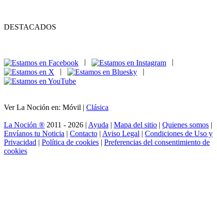
DESTACADOS
|
|
|
|
Ver La Noción en: Móvil |
Clásica
La Noción ®
2011 - 2026 |
Ayuda
|
Mapa del sitio
|
Quienes somos
|
Envíanos tu Noticia
|
Contacto
|
Aviso Legal
|
Condiciones de Uso y
Privacidad
|
Política de cookies
|
Preferencias del consentimiento de
cookies