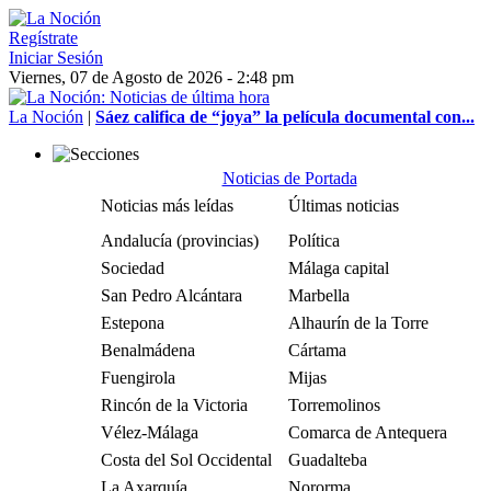
Regístrate
Iniciar Sesión
Viernes, 07 de Agosto de 2026 - 2:48 pm
La Noción
|
Sáez califica de “joya” la película documental con...
Noticias de Portada
Noticias más leídas
Últimas noticias
Andalucía (provincias)
Política
Sociedad
Málaga capital
San Pedro Alcántara
Marbella
Estepona
Alhaurín de la Torre
Benalmádena
Cártama
Fuengirola
Mijas
Rincón de la Victoria
Torremolinos
Vélez-Málaga
Comarca de Antequera
Costa del Sol Occidental
Guadalteba
La Axarquía
Nororma