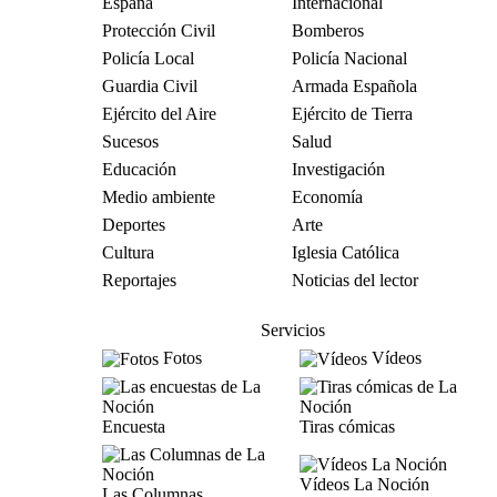
España
Internacional
Protección Civil
Bomberos
Policía Local
Policía Nacional
Guardia Civil
Armada Española
Ejército del Aire
Ejército de Tierra
Sucesos
Salud
Educación
Investigación
Medio ambiente
Economía
Deportes
Arte
Cultura
Iglesia Católica
Reportajes
Noticias del lector
Servicios
Fotos
Vídeos
Encuesta
Tiras cómicas
Vídeos La Noción
Las Columnas