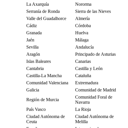
La Axarquía
Nororma
Serranía de Ronda
Sierra de las Nieves
Valle del Guadalhorce
Almería
Cádiz
Córdoba
Granada
Huelva
Jaén
Málaga
Sevilla
Andalucía
Aragón
Principado de Asturias
Islas Baleares
Canarias
Cantabria
Castilla y León
Castilla-La Mancha
Cataluña
Comunidad Valenciana
Extremadura
Galicia
Comunidad de Madrid
Comunidad Foral de
Región de Murcia
Navarra
País Vasco
La Rioja
Ciudad Autónoma de
Ciudad Autónoma de
Ceuta
Melilla