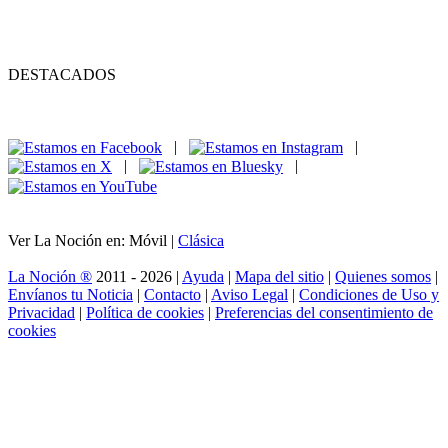
DESTACADOS
|
|
|
|
Ver La Noción en: Móvil |
Clásica
La Noción ®
2011 - 2026 |
Ayuda
|
Mapa del sitio
|
Quienes somos
|
Envíanos tu Noticia
|
Contacto
|
Aviso Legal
|
Condiciones de Uso y
Privacidad
|
Política de cookies
|
Preferencias del consentimiento de
cookies