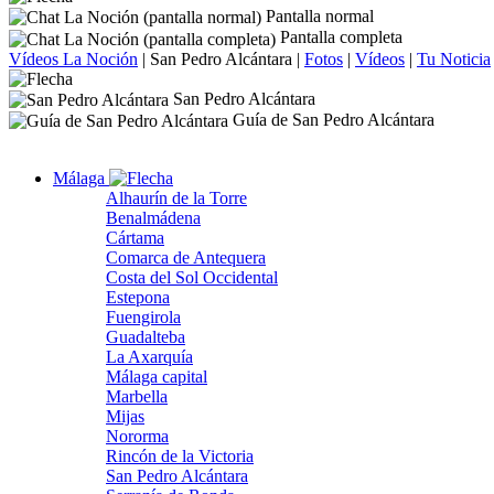
Pantalla normal
Pantalla completa
Vídeos La Noción
|
San Pedro Alcántara
|
Fotos
|
Vídeos
|
Tu Noticia
San Pedro Alcántara
Guía de San Pedro Alcántara
Málaga
Alhaurín de la Torre
Benalmádena
Cártama
Comarca de Antequera
Costa del Sol Occidental
Estepona
Fuengirola
Guadalteba
La Axarquía
Málaga capital
Marbella
Mijas
Nororma
Rincón de la Victoria
San Pedro Alcántara