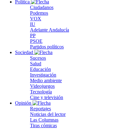
Política
Ciudadanos
Podemos
VOX
IU
Adelante Andalucía
PP
PSOE
Partidos políticos
Sociedad
Sucesos
Salud
Educación
Investigación
Medio ambiente
Videojuegos
Tecnología
Cine y televisión
Opinión
Reportajes
Noticias del lector
Las Columnas
Tiras cómicas