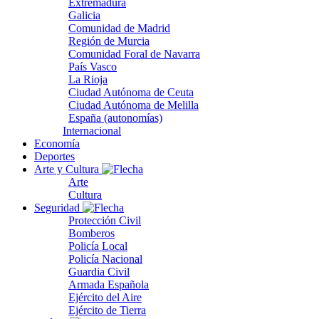
Extremadura
Galicia
Comunidad de Madrid
Región de Murcia
Comunidad Foral de Navarra
País Vasco
La Rioja
Ciudad Autónoma de Ceuta
Ciudad Autónoma de Melilla
España (autonomías)
Internacional
Economía
Deportes
Arte y Cultura
Arte
Cultura
Seguridad
Protección Civil
Bomberos
Policía Local
Policía Nacional
Guardia Civil
Armada Española
Ejército del Aire
Ejército de Tierra