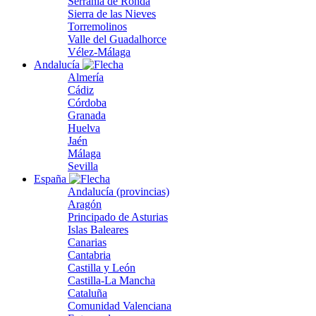
Serranía de Ronda
Sierra de las Nieves
Torremolinos
Valle del Guadalhorce
Vélez-Málaga
Andalucía
Almería
Cádiz
Córdoba
Granada
Huelva
Jaén
Málaga
Sevilla
España
Andalucía (provincias)
Aragón
Principado de Asturias
Islas Baleares
Canarias
Cantabria
Castilla y León
Castilla-La Mancha
Cataluña
Comunidad Valenciana