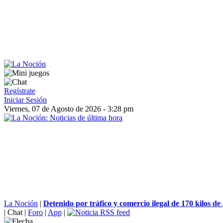
Regístrate
Iniciar Sesión
Viernes, 07 de Agosto de 2026 - 3:28 pm
La Noción
|
Detenido por tráfico y comercio ilegal de 170 kilos de 
|
Chat
|
Foro
|
App
|