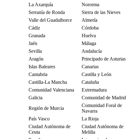
La Axarquía
Nororma
Serranía de Ronda
Sierra de las Nieves
Valle del Guadalhorce
Almería
Cádiz
Córdoba
Granada
Huelva
Jaén
Málaga
Sevilla
Andalucía
Aragón
Principado de Asturias
Islas Baleares
Canarias
Cantabria
Castilla y León
Castilla-La Mancha
Cataluña
Comunidad Valenciana
Extremadura
Galicia
Comunidad de Madrid
Comunidad Foral de
Región de Murcia
Navarra
País Vasco
La Rioja
Ciudad Autónoma de
Ciudad Autónoma de
Ceuta
Melilla