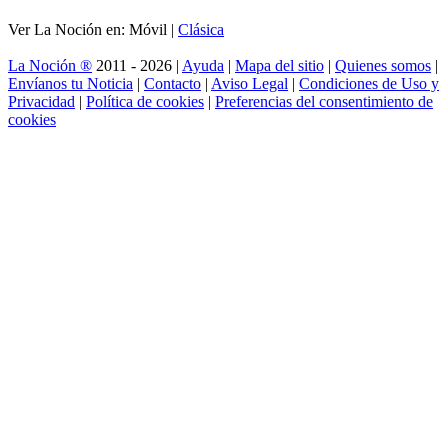
Ver La Noción en: Móvil |
Clásica
La Noción ®
2011 - 2026 |
Ayuda
|
Mapa del sitio
|
Quienes somos
|
Envíanos tu Noticia
|
Contacto
|
Aviso Legal
|
Condiciones de Uso y
Privacidad
|
Política de cookies
|
Preferencias del consentimiento de
cookies