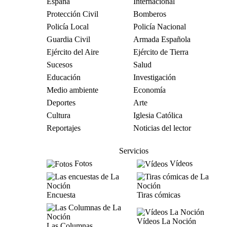
España
Internacional
Protección Civil
Bomberos
Policía Local
Policía Nacional
Guardia Civil
Armada Española
Ejército del Aire
Ejército de Tierra
Sucesos
Salud
Educación
Investigación
Medio ambiente
Economía
Deportes
Arte
Cultura
Iglesia Católica
Reportajes
Noticias del lector
Servicios
Fotos
Vídeos
Encuesta
Tiras cómicas
Vídeos La Noción
Las Columnas