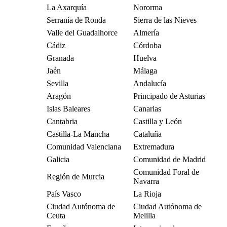
La Axarquía
Nororma
Serranía de Ronda
Sierra de las Nieves
Valle del Guadalhorce
Almería
Cádiz
Córdoba
Granada
Huelva
Jaén
Málaga
Sevilla
Andalucía
Aragón
Principado de Asturias
Islas Baleares
Canarias
Cantabria
Castilla y León
Castilla-La Mancha
Cataluña
Comunidad Valenciana
Extremadura
Galicia
Comunidad de Madrid
Comunidad Foral de
Región de Murcia
Navarra
País Vasco
La Rioja
Ciudad Autónoma de
Ciudad Autónoma de
Ceuta
Melilla