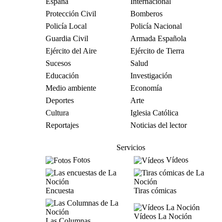
España
Internacional
Protección Civil
Bomberos
Policía Local
Policía Nacional
Guardia Civil
Armada Española
Ejército del Aire
Ejército de Tierra
Sucesos
Salud
Educación
Investigación
Medio ambiente
Economía
Deportes
Arte
Cultura
Iglesia Católica
Reportajes
Noticias del lector
Servicios
Fotos
Vídeos
Encuesta
Tiras cómicas
Vídeos La Noción
Las Columnas