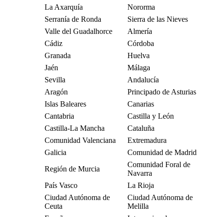
La Axarquía
Nororma
Serranía de Ronda
Sierra de las Nieves
Valle del Guadalhorce
Almería
Cádiz
Córdoba
Granada
Huelva
Jaén
Málaga
Sevilla
Andalucía
Aragón
Principado de Asturias
Islas Baleares
Canarias
Cantabria
Castilla y León
Castilla-La Mancha
Cataluña
Comunidad Valenciana
Extremadura
Galicia
Comunidad de Madrid
Comunidad Foral de
Región de Murcia
Navarra
País Vasco
La Rioja
Ciudad Autónoma de
Ciudad Autónoma de
Ceuta
Melilla