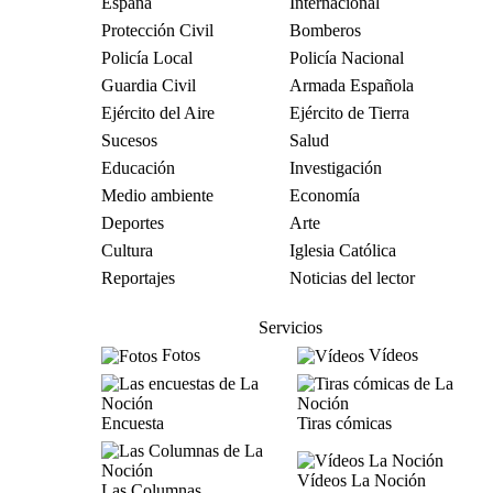
España
Internacional
Protección Civil
Bomberos
Policía Local
Policía Nacional
Guardia Civil
Armada Española
Ejército del Aire
Ejército de Tierra
Sucesos
Salud
Educación
Investigación
Medio ambiente
Economía
Deportes
Arte
Cultura
Iglesia Católica
Reportajes
Noticias del lector
Servicios
Fotos
Vídeos
Encuesta
Tiras cómicas
Vídeos La Noción
Las Columnas