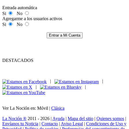
Entrada automática
Si
No
Agregarme a los usuarios activos
Si
No
Entrar a Mi Cuenta
DESTACADOS
|
|
|
|
Ver La Noción en: Móvil |
Clásica
La Noción ®
2011 - 2026 |
Ayuda
|
Mapa del sitio
|
Quienes somos
|
Envíanos tu Noticia
|
Contacto
|
Aviso Legal
|
Condiciones de Uso y
Privacidad
|
Política de cookies
|
Preferencias del consentimiento de