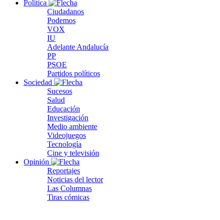
Política
Ciudadanos
Podemos
VOX
IU
Adelante Andalucía
PP
PSOE
Partidos políticos
Sociedad
Sucesos
Salud
Educación
Investigación
Medio ambiente
Videojuegos
Tecnología
Cine y televisión
Opinión
Reportajes
Noticias del lector
Las Columnas
Tiras cómicas