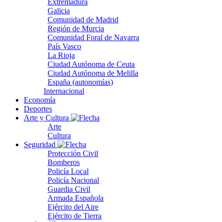
Extremadura
Galicia
Comunidad de Madrid
Región de Murcia
Comunidad Foral de Navarra
País Vasco
La Rioja
Ciudad Autónoma de Ceuta
Ciudad Autónoma de Melilla
España (autonomías)
Internacional
Economía
Deportes
Arte y Cultura
Arte
Cultura
Seguridad
Protección Civil
Bomberos
Policía Local
Policía Nacional
Guardia Civil
Armada Española
Ejército del Aire
Ejército de Tierra