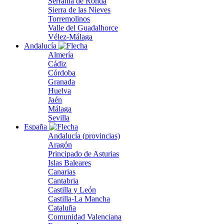
Serranía de Ronda
Sierra de las Nieves
Torremolinos
Valle del Guadalhorce
Vélez-Málaga
Andalucía
Almería
Cádiz
Córdoba
Granada
Huelva
Jaén
Málaga
Sevilla
España
Andalucía (provincias)
Aragón
Principado de Asturias
Islas Baleares
Canarias
Cantabria
Castilla y León
Castilla-La Mancha
Cataluña
Comunidad Valenciana