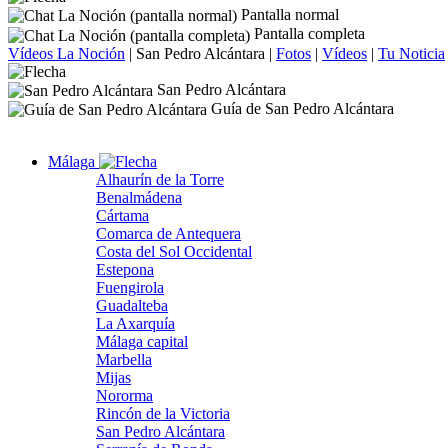
Pantalla normal
Pantalla completa
Vídeos La Noción
|
San Pedro Alcántara
|
Fotos
|
Vídeos
|
Tu Noticia
San Pedro Alcántara
Guía de San Pedro Alcántara
Málaga
Alhaurín de la Torre
Benalmádena
Cártama
Comarca de Antequera
Costa del Sol Occidental
Estepona
Fuengirola
Guadalteba
La Axarquía
Málaga capital
Marbella
Mijas
Nororma
Rincón de la Victoria
San Pedro Alcántara