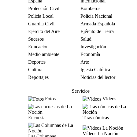
España
Internacional
Protección Civil
Bomberos
Policía Local
Policía Nacional
Guardia Civil
Armada Española
Ejército del Aire
Ejército de Tierra
Sucesos
Salud
Educación
Investigación
Medio ambiente
Economía
Deportes
Arte
Cultura
Iglesia Católica
Reportajes
Noticias del lector
Servicios
Fotos
Vídeos
Encuesta
Tiras cómicas
Vídeos La Noción
Las Columnas