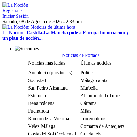
Regístrate
Iniciar Sesión
Sábado, 08 de Agosto de 2026 - 2:33 pm
La Noción
|
Castilla-La Mancha pide a Europa financiación y
un plan de acción...
Noticias de Portada
Noticias más leídas
Últimas noticias
Andalucía (provincias)
Política
Sociedad
Málaga capital
San Pedro Alcántara
Marbella
Estepona
Alhaurín de la Torre
Benalmádena
Cártama
Fuengirola
Mijas
Rincón de la Victoria
Torremolinos
Vélez-Málaga
Comarca de Antequera
Costa del Sol Occidental
Guadalteba