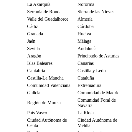
La Axarquía
Nororma
Serranía de Ronda
Sierra de las Nieves
Valle del Guadalhorce
Almería
Cádiz
Córdoba
Granada
Huelva
Jaén
Málaga
Sevilla
Andalucía
Aragón
Principado de Asturias
Islas Baleares
Canarias
Cantabria
Castilla y León
Castilla-La Mancha
Cataluña
Comunidad Valenciana
Extremadura
Galicia
Comunidad de Madrid
Comunidad Foral de
Región de Murcia
Navarra
País Vasco
La Rioja
Ciudad Autónoma de
Ciudad Autónoma de
Ceuta
Melilla