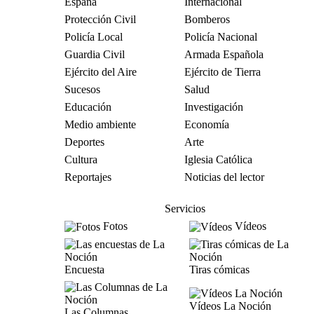
España
Internacional
Protección Civil
Bomberos
Policía Local
Policía Nacional
Guardia Civil
Armada Española
Ejército del Aire
Ejército de Tierra
Sucesos
Salud
Educación
Investigación
Medio ambiente
Economía
Deportes
Arte
Cultura
Iglesia Católica
Reportajes
Noticias del lector
Servicios
Fotos
Vídeos
Encuesta
Tiras cómicas
Vídeos La Noción
Las Columnas