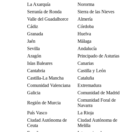
La Axarquía
Nororma
Serranía de Ronda
Sierra de las Nieves
Valle del Guadalhorce
Almería
Cádiz
Córdoba
Granada
Huelva
Jaén
Málaga
Sevilla
Andalucía
Aragón
Principado de Asturias
Islas Baleares
Canarias
Cantabria
Castilla y León
Castilla-La Mancha
Cataluña
Comunidad Valenciana
Extremadura
Galicia
Comunidad de Madrid
Comunidad Foral de
Región de Murcia
Navarra
País Vasco
La Rioja
Ciudad Autónoma de
Ciudad Autónoma de
Ceuta
Melilla