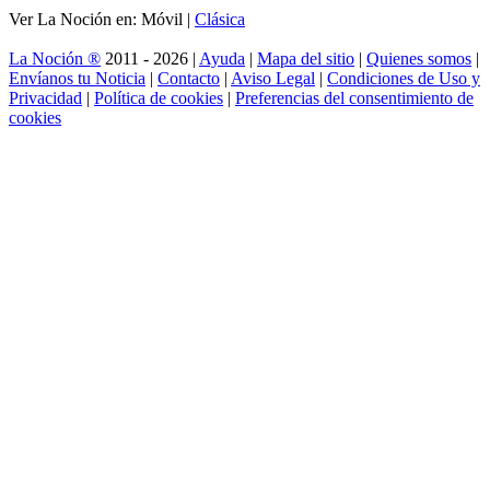
Ver La Noción en: Móvil |
Clásica
La Noción ®
2011 - 2026 |
Ayuda
|
Mapa del sitio
|
Quienes somos
|
Envíanos tu Noticia
|
Contacto
|
Aviso Legal
|
Condiciones de Uso y
Privacidad
|
Política de cookies
|
Preferencias del consentimiento de
cookies