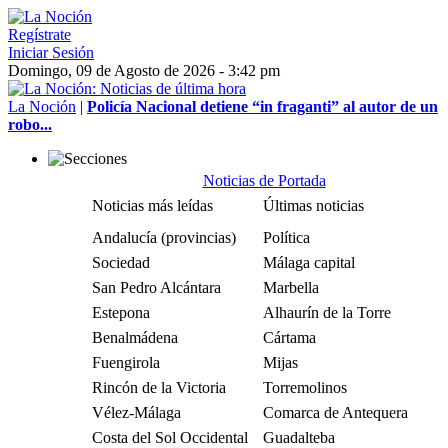
Regístrate
Iniciar Sesión
Domingo, 09 de Agosto de 2026 - 3:42 pm
La Noción
|
Policía Nacional detiene “in fraganti” al autor de un
robo...
Noticias de Portada
Noticias más leídas
Últimas noticias
Andalucía (provincias)
Política
Sociedad
Málaga capital
San Pedro Alcántara
Marbella
Estepona
Alhaurín de la Torre
Benalmádena
Cártama
Fuengirola
Mijas
Rincón de la Victoria
Torremolinos
Vélez-Málaga
Comarca de Antequera
Costa del Sol Occidental
Guadalteba