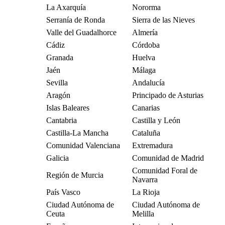
La Axarquía
Nororma
Serranía de Ronda
Sierra de las Nieves
Valle del Guadalhorce
Almería
Cádiz
Córdoba
Granada
Huelva
Jaén
Málaga
Sevilla
Andalucía
Aragón
Principado de Asturias
Islas Baleares
Canarias
Cantabria
Castilla y León
Castilla-La Mancha
Cataluña
Comunidad Valenciana
Extremadura
Galicia
Comunidad de Madrid
Comunidad Foral de
Región de Murcia
Navarra
País Vasco
La Rioja
Ciudad Autónoma de
Ciudad Autónoma de
Ceuta
Melilla