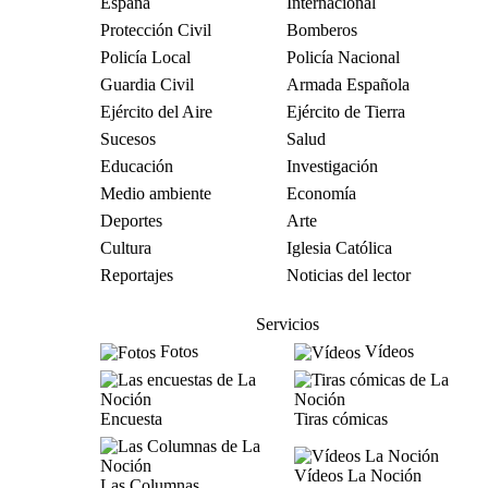
España
Internacional
Protección Civil
Bomberos
Policía Local
Policía Nacional
Guardia Civil
Armada Española
Ejército del Aire
Ejército de Tierra
Sucesos
Salud
Educación
Investigación
Medio ambiente
Economía
Deportes
Arte
Cultura
Iglesia Católica
Reportajes
Noticias del lector
Servicios
Fotos
Vídeos
Encuesta
Tiras cómicas
Vídeos La Noción
Las Columnas