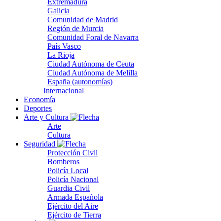
Extremadura
Galicia
Comunidad de Madrid
Región de Murcia
Comunidad Foral de Navarra
País Vasco
La Rioja
Ciudad Autónoma de Ceuta
Ciudad Autónoma de Melilla
España (autonomías)
Internacional
Economía
Deportes
Arte y Cultura
Arte
Cultura
Seguridad
Protección Civil
Bomberos
Policía Local
Policía Nacional
Guardia Civil
Armada Española
Ejército del Aire
Ejército de Tierra