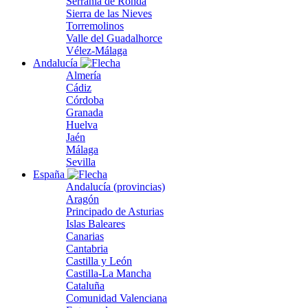
Serranía de Ronda
Sierra de las Nieves
Torremolinos
Valle del Guadalhorce
Vélez-Málaga
Andalucía
Almería
Cádiz
Córdoba
Granada
Huelva
Jaén
Málaga
Sevilla
España
Andalucía (provincias)
Aragón
Principado de Asturias
Islas Baleares
Canarias
Cantabria
Castilla y León
Castilla-La Mancha
Cataluña
Comunidad Valenciana