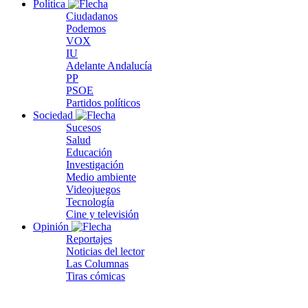
Política
Ciudadanos
Podemos
VOX
IU
Adelante Andalucía
PP
PSOE
Partidos políticos
Sociedad
Sucesos
Salud
Educación
Investigación
Medio ambiente
Videojuegos
Tecnología
Cine y televisión
Opinión
Reportajes
Noticias del lector
Las Columnas
Tiras cómicas