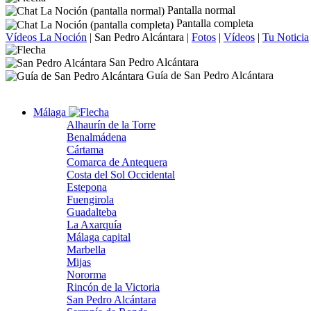
Pantalla normal
Pantalla completa
Vídeos La Noción
|
San Pedro Alcántara
|
Fotos
|
Vídeos
|
Tu Noticia
San Pedro Alcántara
Guía de San Pedro Alcántara
Málaga
Alhaurín de la Torre
Benalmádena
Cártama
Comarca de Antequera
Costa del Sol Occidental
Estepona
Fuengirola
Guadalteba
La Axarquía
Málaga capital
Marbella
Mijas
Nororma
Rincón de la Victoria
San Pedro Alcántara