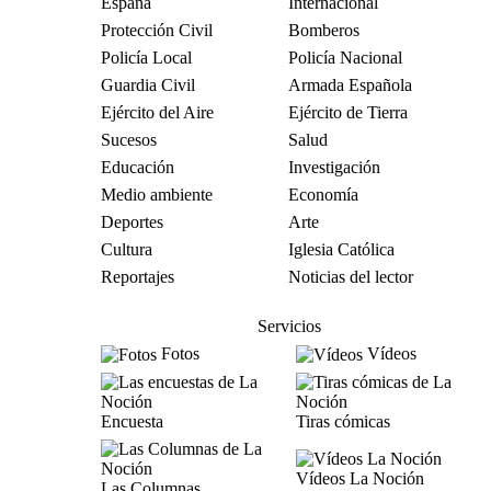
España
Internacional
Protección Civil
Bomberos
Policía Local
Policía Nacional
Guardia Civil
Armada Española
Ejército del Aire
Ejército de Tierra
Sucesos
Salud
Educación
Investigación
Medio ambiente
Economía
Deportes
Arte
Cultura
Iglesia Católica
Reportajes
Noticias del lector
Servicios
Fotos
Vídeos
Encuesta
Tiras cómicas
Vídeos La Noción
Las Columnas