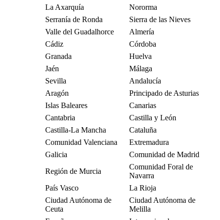
La Axarquía
Nororma
Serranía de Ronda
Sierra de las Nieves
Valle del Guadalhorce
Almería
Cádiz
Córdoba
Granada
Huelva
Jaén
Málaga
Sevilla
Andalucía
Aragón
Principado de Asturias
Islas Baleares
Canarias
Cantabria
Castilla y León
Castilla-La Mancha
Cataluña
Comunidad Valenciana
Extremadura
Galicia
Comunidad de Madrid
Comunidad Foral de
Región de Murcia
Navarra
País Vasco
La Rioja
Ciudad Autónoma de
Ciudad Autónoma de
Ceuta
Melilla