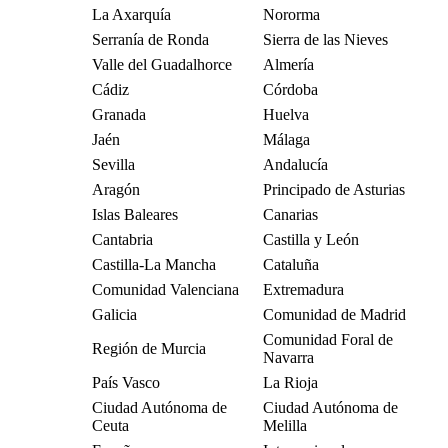
La Axarquía
Nororma
Serranía de Ronda
Sierra de las Nieves
Valle del Guadalhorce
Almería
Cádiz
Córdoba
Granada
Huelva
Jaén
Málaga
Sevilla
Andalucía
Aragón
Principado de Asturias
Islas Baleares
Canarias
Cantabria
Castilla y León
Castilla-La Mancha
Cataluña
Comunidad Valenciana
Extremadura
Galicia
Comunidad de Madrid
Comunidad Foral de
Región de Murcia
Navarra
País Vasco
La Rioja
Ciudad Autónoma de
Ciudad Autónoma de
Ceuta
Melilla