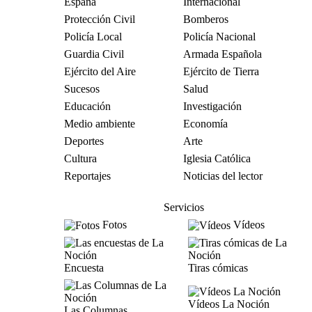
España
Internacional
Protección Civil
Bomberos
Policía Local
Policía Nacional
Guardia Civil
Armada Española
Ejército del Aire
Ejército de Tierra
Sucesos
Salud
Educación
Investigación
Medio ambiente
Economía
Deportes
Arte
Cultura
Iglesia Católica
Reportajes
Noticias del lector
Servicios
Fotos
Vídeos
Encuesta
Tiras cómicas
Vídeos La Noción
Las Columnas