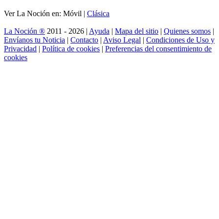
Ver La Noción en: Móvil |
Clásica
La Noción ®
2011 - 2026 |
Ayuda
|
Mapa del sitio
|
Quienes somos
|
Envíanos tu Noticia
|
Contacto
|
Aviso Legal
|
Condiciones de Uso y
Privacidad
|
Política de cookies
|
Preferencias del consentimiento de
cookies