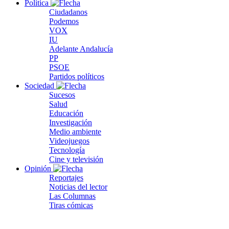
Política
Ciudadanos
Podemos
VOX
IU
Adelante Andalucía
PP
PSOE
Partidos políticos
Sociedad
Sucesos
Salud
Educación
Investigación
Medio ambiente
Videojuegos
Tecnología
Cine y televisión
Opinión
Reportajes
Noticias del lector
Las Columnas
Tiras cómicas