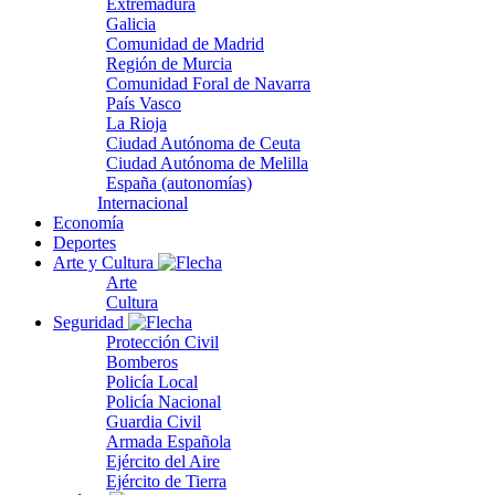
Extremadura
Galicia
Comunidad de Madrid
Región de Murcia
Comunidad Foral de Navarra
País Vasco
La Rioja
Ciudad Autónoma de Ceuta
Ciudad Autónoma de Melilla
España (autonomías)
Internacional
Economía
Deportes
Arte y Cultura
Arte
Cultura
Seguridad
Protección Civil
Bomberos
Policía Local
Policía Nacional
Guardia Civil
Armada Española
Ejército del Aire
Ejército de Tierra