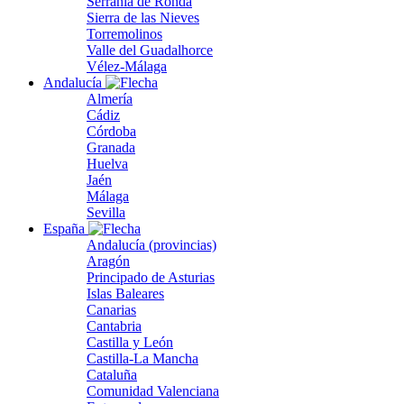
Serranía de Ronda
Sierra de las Nieves
Torremolinos
Valle del Guadalhorce
Vélez-Málaga
Andalucía
Almería
Cádiz
Córdoba
Granada
Huelva
Jaén
Málaga
Sevilla
España
Andalucía (provincias)
Aragón
Principado de Asturias
Islas Baleares
Canarias
Cantabria
Castilla y León
Castilla-La Mancha
Cataluña
Comunidad Valenciana