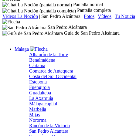
Pantalla normal
Pantalla completa
Vídeos La Noción
|
San Pedro Alcántara
|
Fotos
|
Vídeos
|
Tu Noticia
San Pedro Alcántara
Guía de San Pedro Alcántara
Málaga
Alhaurín de la Torre
Benalmádena
Cártama
Comarca de Antequera
Costa del Sol Occidental
Estepona
Fuengirola
Guadalteba
La Axarquía
Málaga capital
Marbella
Mijas
Nororma
Rincón de la Victoria
San Pedro Alcántara