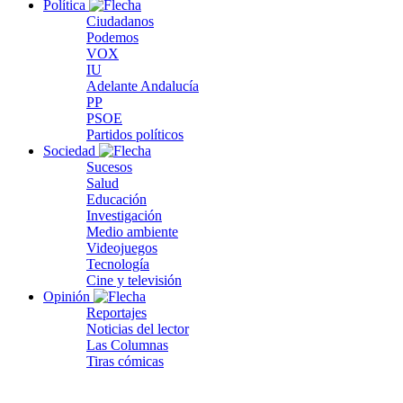
Política
Ciudadanos
Podemos
VOX
IU
Adelante Andalucía
PP
PSOE
Partidos políticos
Sociedad
Sucesos
Salud
Educación
Investigación
Medio ambiente
Videojuegos
Tecnología
Cine y televisión
Opinión
Reportajes
Noticias del lector
Las Columnas
Tiras cómicas