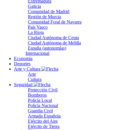
Extremadura
Galicia
Comunidad de Madrid
Región de Murcia
Comunidad Foral de Navarra
País Vasco
La Rioja
Ciudad Autónoma de Ceuta
Ciudad Autónoma de Melilla
España (autonomías)
Internacional
Economía
Deportes
Arte y Cultura
Arte
Cultura
Seguridad
Protección Civil
Bomberos
Policía Local
Policía Nacional
Guardia Civil
Armada Española
Ejército del Aire
Ejército de Tierra