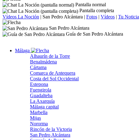
Pantalla normal
Pantalla completa
Vídeos La Noción
|
San Pedro Alcántara
|
Fotos
|
Vídeos
|
Tu Noticia
San Pedro Alcántara
Guía de San Pedro Alcántara
Málaga
Alhaurín de la Torre
Benalmádena
Cártama
Comarca de Antequera
Costa del Sol Occidental
Estepona
Fuengirola
Guadalteba
La Axarquía
Málaga capital
Marbella
Mijas
Nororma
Rincón de la Victoria
San Pedro Alcántara