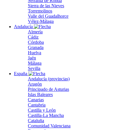
Serranía de Ronda
Sierra de las Nieves
Torremolinos
Valle del Guadalhorce
Vélez-Málaga
Andalucía
Almería
Cádiz
Córdoba
Granada
Huelva
Jaén
Málaga
Sevilla
España
Andalucía (provincias)
Aragón
Principado de Asturias
Islas Baleares
Canarias
Cantabria
Castilla y León
Castilla-La Mancha
Cataluña
Comunidad Valenciana