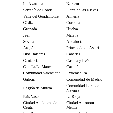
La Axarquía
Nororma
Serranía de Ronda
Sierra de las Nieves
Valle del Guadalhorce
Almería
Cádiz
Córdoba
Granada
Huelva
Jaén
Málaga
Sevilla
Andalucía
Aragón
Principado de Asturias
Islas Baleares
Canarias
Cantabria
Castilla y León
Castilla-La Mancha
Cataluña
Comunidad Valenciana
Extremadura
Galicia
Comunidad de Madrid
Comunidad Foral de
Región de Murcia
Navarra
País Vasco
La Rioja
Ciudad Autónoma de
Ciudad Autónoma de
Ceuta
Melilla