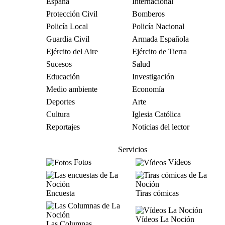
España
Internacional
Protección Civil
Bomberos
Policía Local
Policía Nacional
Guardia Civil
Armada Española
Ejército del Aire
Ejército de Tierra
Sucesos
Salud
Educación
Investigación
Medio ambiente
Economía
Deportes
Arte
Cultura
Iglesia Católica
Reportajes
Noticias del lector
Servicios
Fotos
Vídeos
Encuesta
Tiras cómicas
Vídeos La Noción
Las Columnas