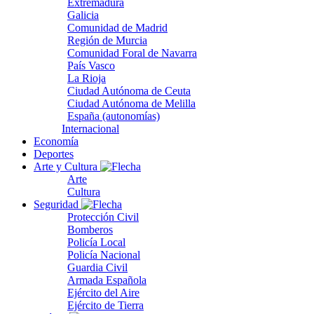
Extremadura
Galicia
Comunidad de Madrid
Región de Murcia
Comunidad Foral de Navarra
País Vasco
La Rioja
Ciudad Autónoma de Ceuta
Ciudad Autónoma de Melilla
España (autonomías)
Internacional
Economía
Deportes
Arte y Cultura
Arte
Cultura
Seguridad
Protección Civil
Bomberos
Policía Local
Policía Nacional
Guardia Civil
Armada Española
Ejército del Aire
Ejército de Tierra