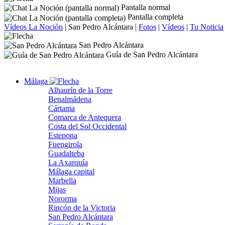
Pantalla normal
Pantalla completa
Vídeos La Noción
|
San Pedro Alcántara
|
Fotos
|
Vídeos
|
Tu Noticia
San Pedro Alcántara
Guía de San Pedro Alcántara
Málaga
Alhaurín de la Torre
Benalmádena
Cártama
Comarca de Antequera
Costa del Sol Occidental
Estepona
Fuengirola
Guadalteba
La Axarquía
Málaga capital
Marbella
Mijas
Nororma
Rincón de la Victoria
San Pedro Alcántara