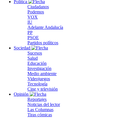
Política
Ciudadanos
Podemos
VOX
IU
Adelante Andalucía
PP
PSOE
Partidos políticos
Sociedad
Sucesos
Salud
Educación
Investigación
Medio ambiente
Videojuegos
Tecnología
Cine y televisión
Opinión
Reportajes
Noticias del lector
Las Columnas
Tiras cómicas