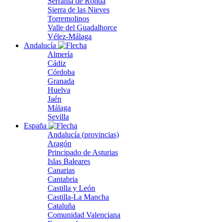
Serranía de Ronda
Sierra de las Nieves
Torremolinos
Valle del Guadalhorce
Vélez-Málaga
Andalucía
Almería
Cádiz
Córdoba
Granada
Huelva
Jaén
Málaga
Sevilla
España
Andalucía (provincias)
Aragón
Principado de Asturias
Islas Baleares
Canarias
Cantabria
Castilla y León
Castilla-La Mancha
Cataluña
Comunidad Valenciana