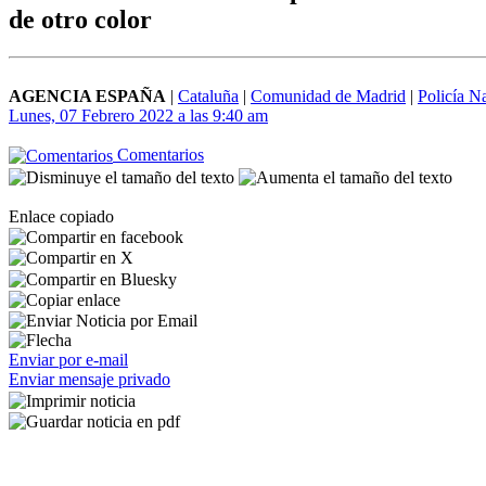
de otro color
AGENCIA ESPAÑA
|
Cataluña
|
Comunidad de Madrid
|
Policía N
Lunes, 07 Febrero 2022 a las 9:40 am
Comentarios
Enlace copiado
Enviar por e-mail
Enviar mensaje privado