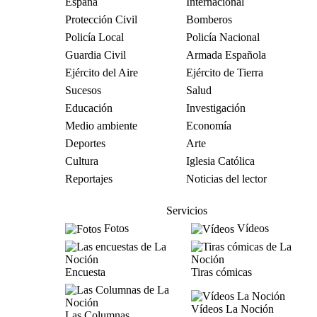
España
Internacional
Protección Civil
Bomberos
Policía Local
Policía Nacional
Guardia Civil
Armada Española
Ejército del Aire
Ejército de Tierra
Sucesos
Salud
Educación
Investigación
Medio ambiente
Economía
Deportes
Arte
Cultura
Iglesia Católica
Reportajes
Noticias del lector
Servicios
Fotos
Vídeos
Encuesta
Tiras cómicas
Vídeos La Noción
Las Columnas