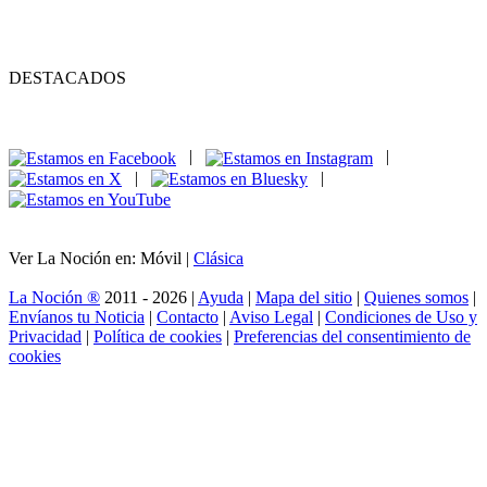
DESTACADOS
|
|
|
|
Ver La Noción en: Móvil |
Clásica
La Noción ®
2011 - 2026 |
Ayuda
|
Mapa del sitio
|
Quienes somos
|
Envíanos tu Noticia
|
Contacto
|
Aviso Legal
|
Condiciones de Uso y
Privacidad
|
Política de cookies
|
Preferencias del consentimiento de
cookies