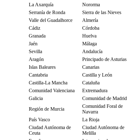
La Axarquía
Nororma
Serranía de Ronda
Sierra de las Nieves
Valle del Guadalhorce
Almería
Cádiz
Córdoba
Granada
Huelva
Jaén
Málaga
Sevilla
Andalucía
Aragón
Principado de Asturias
Islas Baleares
Canarias
Cantabria
Castilla y León
Castilla-La Mancha
Cataluña
Comunidad Valenciana
Extremadura
Galicia
Comunidad de Madrid
Comunidad Foral de
Región de Murcia
Navarra
País Vasco
La Rioja
Ciudad Autónoma de
Ciudad Autónoma de
Ceuta
Melilla