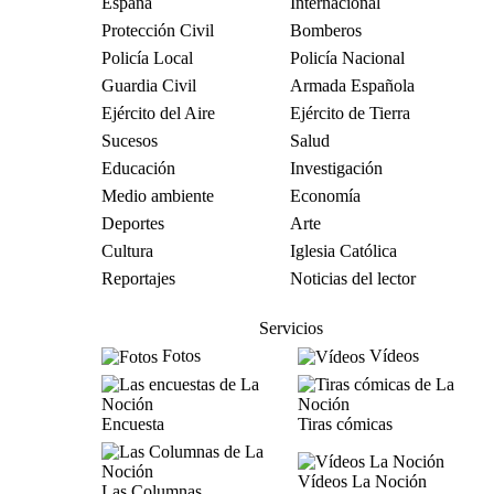
España
Internacional
Protección Civil
Bomberos
Policía Local
Policía Nacional
Guardia Civil
Armada Española
Ejército del Aire
Ejército de Tierra
Sucesos
Salud
Educación
Investigación
Medio ambiente
Economía
Deportes
Arte
Cultura
Iglesia Católica
Reportajes
Noticias del lector
Servicios
Fotos
Vídeos
Encuesta
Tiras cómicas
Vídeos La Noción
Las Columnas