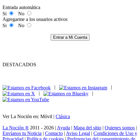
Entrada automática
Si
No
Agregarme a los usuarios activos
Si
No
Entrar a Mi Cuenta
DESTACADOS
|
|
|
|
Ver La Noción en: Móvil |
Clásica
La Noción ®
2011 - 2026 |
Ayuda
|
Mapa del sitio
|
Quienes somos
|
Envíanos tu Noticia
|
Contacto
|
Aviso Legal
|
Condiciones de Uso y
Privacidad
|
Política de cookies
|
Preferencias del consentimiento de