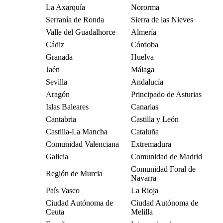
La Axarquía
Nororma
Serranía de Ronda
Sierra de las Nieves
Valle del Guadalhorce
Almería
Cádiz
Córdoba
Granada
Huelva
Jaén
Málaga
Sevilla
Andalucía
Aragón
Principado de Asturias
Islas Baleares
Canarias
Cantabria
Castilla y León
Castilla-La Mancha
Cataluña
Comunidad Valenciana
Extremadura
Galicia
Comunidad de Madrid
Comunidad Foral de
Región de Murcia
Navarra
País Vasco
La Rioja
Ciudad Autónoma de
Ciudad Autónoma de
Ceuta
Melilla