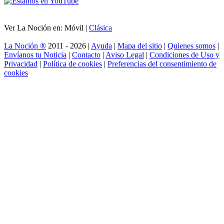
Ver La Noción en: Móvil |
Clásica
La Noción ®
2011 - 2026 |
Ayuda
|
Mapa del sitio
|
Quienes somos
|
Envíanos tu Noticia
|
Contacto
|
Aviso Legal
|
Condiciones de Uso y
Privacidad
|
Política de cookies
|
Preferencias del consentimiento de
cookies