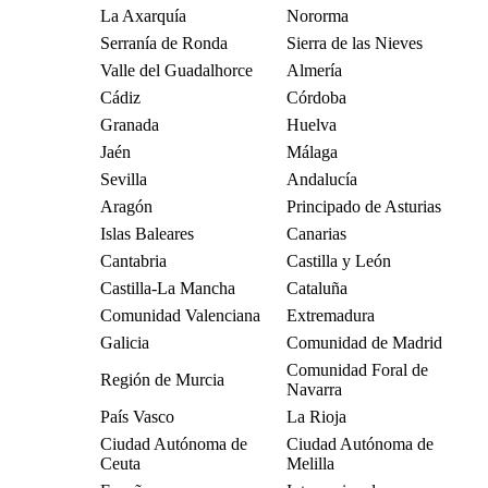
La Axarquía
Nororma
Serranía de Ronda
Sierra de las Nieves
Valle del Guadalhorce
Almería
Cádiz
Córdoba
Granada
Huelva
Jaén
Málaga
Sevilla
Andalucía
Aragón
Principado de Asturias
Islas Baleares
Canarias
Cantabria
Castilla y León
Castilla-La Mancha
Cataluña
Comunidad Valenciana
Extremadura
Galicia
Comunidad de Madrid
Comunidad Foral de
Región de Murcia
Navarra
País Vasco
La Rioja
Ciudad Autónoma de
Ciudad Autónoma de
Ceuta
Melilla