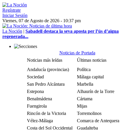
Regístrate
Iniciar Sesión
Viernes, 07 de Agosto de 2026 - 10:37 pm
La Noción
|
Sabadell destaca la seva aposta per l’ús d’aigua
regenerada...
Noticias de Portada
Noticias más leídas
Últimas noticias
Andalucía (provincias)
Política
Sociedad
Málaga capital
San Pedro Alcántara
Marbella
Estepona
Alhaurín de la Torre
Benalmádena
Cártama
Fuengirola
Mijas
Rincón de la Victoria
Torremolinos
Vélez-Málaga
Comarca de Antequera
Costa del Sol Occidental
Guadalteba