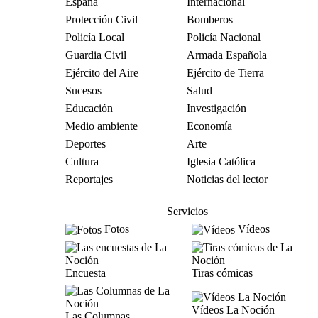
España
Internacional
Protección Civil
Bomberos
Policía Local
Policía Nacional
Guardia Civil
Armada Española
Ejército del Aire
Ejército de Tierra
Sucesos
Salud
Educación
Investigación
Medio ambiente
Economía
Deportes
Arte
Cultura
Iglesia Católica
Reportajes
Noticias del lector
Servicios
Fotos
Vídeos
Encuesta
Tiras cómicas
Vídeos La Noción
Las Columnas