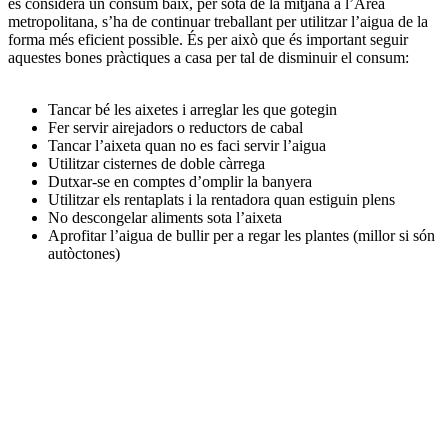
es considera un consum baix, per sota de la mitjana a l’Àrea
metropolitana, s’ha de continuar treballant per utilitzar l’aigua de la
forma més eficient possible. És per això que és important seguir
aquestes bones pràctiques a casa per tal de disminuir el consum:
Tancar bé les aixetes i arreglar les que gotegin
Fer servir airejadors o reductors de cabal
Tancar l’aixeta quan no es faci servir l’aigua
Utilitzar cisternes de doble càrrega
Dutxar-se en comptes d’omplir la banyera
Utilitzar els rentaplats i la rentadora quan estiguin plens
No descongelar aliments sota l’aixeta
Aprofitar l’aigua de bullir per a regar les plantes (millor si són
autòctones)