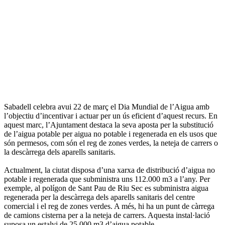
Sabadell celebra avui 22 de març el Dia Mundial de l’Aigua amb
l’objectiu d’incentivar i actuar per un ús eficient d’aquest recurs. En
aquest marc, l’Ajuntament destaca la seva aposta per la substitució
de l’aigua potable per aigua no potable i regenerada en els usos que
són permesos, com són el reg de zones verdes, la neteja de carrers o
la descàrrega dels aparells sanitaris.
Actualment, la ciutat disposa d’una xarxa de distribució d’aigua no
potable i regenerada que subministra uns 112.000 m3 a l’any. Per
exemple, al polígon de Sant Pau de Riu Sec es subministra aigua
regenerada per la descàrrega dels aparells sanitaris del centre
comercial i el reg de zones verdes. A més, hi ha un punt de càrrega
de camions cisterna per a la neteja de carrers. Aquesta instal·lació
suposa un estalvi de 25.000 m3 d’aigua potable.