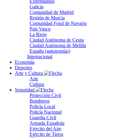
Extremadura
Galicia
Comunidad de Madrid
Región de Murcia
Comunidad Foral de Navarra
País Vasco
La Rioja
Ciudad Autónoma de Ceuta
Ciudad Autónoma de Melilla
España (autonomías)
Internacional
Economía
Deportes
Arte y Cultura
Arte
Cultura
Seguridad
Protección Civil
Bomberos
Policía Local
Policía Nacional
Guardia Civil
Armada Española
Ejército del Aire
Ejército de Tierra