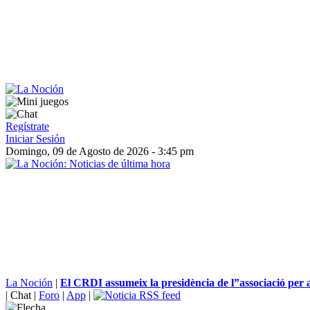
Regístrate
Iniciar Sesión
Domingo, 09 de Agosto de 2026 - 3:45 pm
La Noción
|
El CRDI assumeix la presidència de l”associació per a
|
Chat
|
Foro
|
App
|