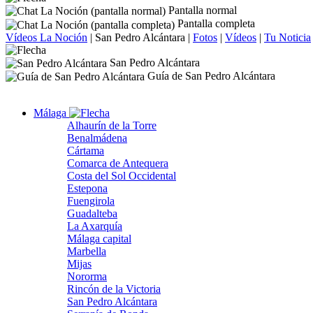
Pantalla normal
Pantalla completa
Vídeos La Noción
|
San Pedro Alcántara
|
Fotos
|
Vídeos
|
Tu Noticia
San Pedro Alcántara
Guía de San Pedro Alcántara
Málaga
Alhaurín de la Torre
Benalmádena
Cártama
Comarca de Antequera
Costa del Sol Occidental
Estepona
Fuengirola
Guadalteba
La Axarquía
Málaga capital
Marbella
Mijas
Nororma
Rincón de la Victoria
San Pedro Alcántara