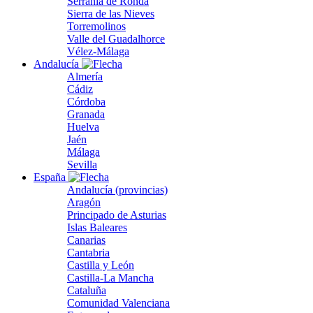
Serranía de Ronda
Sierra de las Nieves
Torremolinos
Valle del Guadalhorce
Vélez-Málaga
Andalucía
Almería
Cádiz
Córdoba
Granada
Huelva
Jaén
Málaga
Sevilla
España
Andalucía (provincias)
Aragón
Principado de Asturias
Islas Baleares
Canarias
Cantabria
Castilla y León
Castilla-La Mancha
Cataluña
Comunidad Valenciana