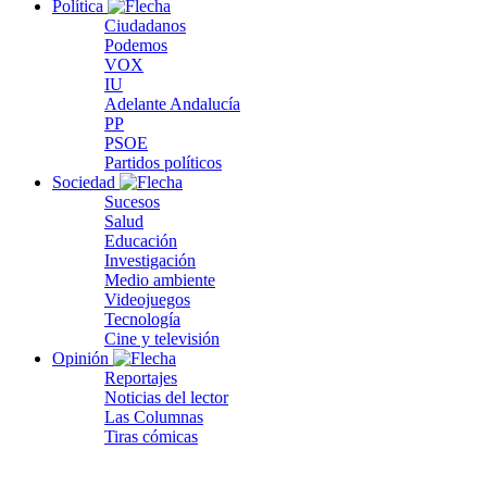
Política
Ciudadanos
Podemos
VOX
IU
Adelante Andalucía
PP
PSOE
Partidos políticos
Sociedad
Sucesos
Salud
Educación
Investigación
Medio ambiente
Videojuegos
Tecnología
Cine y televisión
Opinión
Reportajes
Noticias del lector
Las Columnas
Tiras cómicas