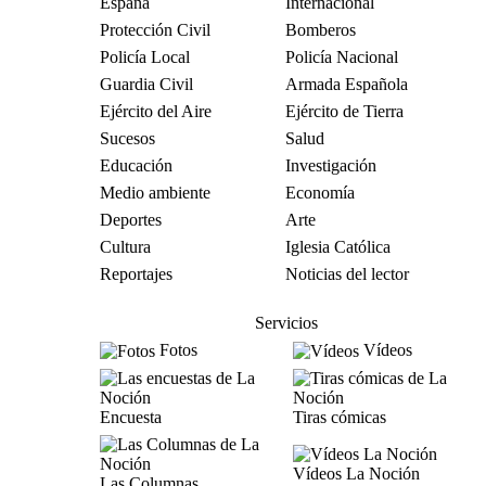
España
Internacional
Protección Civil
Bomberos
Policía Local
Policía Nacional
Guardia Civil
Armada Española
Ejército del Aire
Ejército de Tierra
Sucesos
Salud
Educación
Investigación
Medio ambiente
Economía
Deportes
Arte
Cultura
Iglesia Católica
Reportajes
Noticias del lector
Servicios
Fotos
Vídeos
Encuesta
Tiras cómicas
Vídeos La Noción
Las Columnas