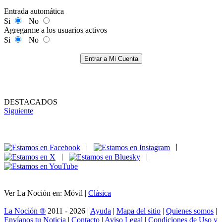
Entrada automática
Si
No
Agregarme a los usuarios activos
Si
No
Entrar a Mi Cuenta
DESTACADOS
Siguiente
|
|
|
|
Ver La Noción en: Móvil |
Clásica
La Noción ®
2011 - 2026 |
Ayuda
|
Mapa del sitio
|
Quienes somos
|
Envíanos tu Noticia
|
Contacto
|
Aviso Legal
|
Condiciones de Uso y