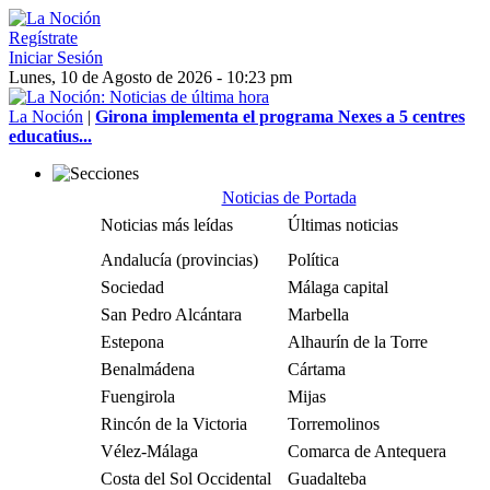
Regístrate
Iniciar Sesión
Lunes, 10 de Agosto de 2026 - 10:23 pm
La Noción
|
Girona implementa el programa Nexes a 5 centres
educatius...
Noticias de Portada
Noticias más leídas
Últimas noticias
Andalucía (provincias)
Política
Sociedad
Málaga capital
San Pedro Alcántara
Marbella
Estepona
Alhaurín de la Torre
Benalmádena
Cártama
Fuengirola
Mijas
Rincón de la Victoria
Torremolinos
Vélez-Málaga
Comarca de Antequera
Costa del Sol Occidental
Guadalteba