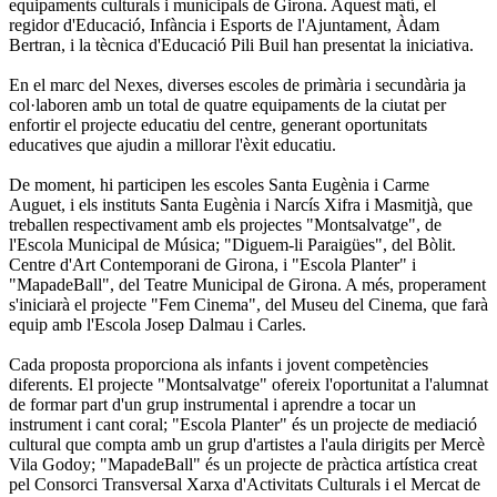
equipaments culturals i municipals de Girona. Aquest matí, el
regidor d'Educació, Infància i Esports de l'Ajuntament, Àdam
Bertran, i la tècnica d'Educació Pili Buil han presentat la iniciativa.
En el marc del Nexes, diverses escoles de primària i secundària ja
col·laboren amb un total de quatre equipaments de la ciutat per
enfortir el projecte educatiu del centre, generant oportunitats
educatives que ajudin a millorar l'èxit educatiu.
De moment, hi participen les escoles Santa Eugènia i Carme
Auguet, i els instituts Santa Eugènia i Narcís Xifra i Masmitjà, que
treballen respectivament amb els projectes "Montsalvatge", de
l'Escola Municipal de Música; "Diguem-li Paraigües", del Bòlit.
Centre d'Art Contemporani de Girona, i "Escola Planter" i
"MapadeBall", del Teatre Municipal de Girona. A més, properament
s'iniciarà el projecte "Fem Cinema", del Museu del Cinema, que farà
equip amb l'Escola Josep Dalmau i Carles.
Cada proposta proporciona als infants i jovent competències
diferents. El projecte "Montsalvatge" ofereix l'oportunitat a l'alumnat
de formar part d'un grup instrumental i aprendre a tocar un
instrument i cant coral; "Escola Planter" és un projecte de mediació
cultural que compta amb un grup d'artistes a l'aula dirigits per Mercè
Vila Godoy; "MapadeBall" és un projecte de pràctica artística creat
pel Consorci Transversal Xarxa d'Activitats Culturals i el Mercat de