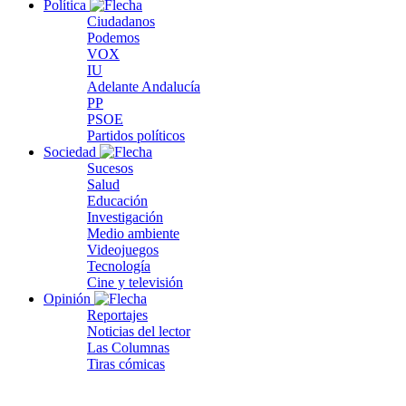
Política
Ciudadanos
Podemos
VOX
IU
Adelante Andalucía
PP
PSOE
Partidos políticos
Sociedad
Sucesos
Salud
Educación
Investigación
Medio ambiente
Videojuegos
Tecnología
Cine y televisión
Opinión
Reportajes
Noticias del lector
Las Columnas
Tiras cómicas