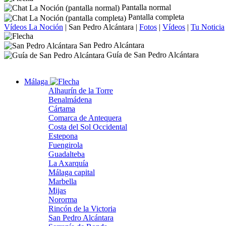
Pantalla normal
Pantalla completa
Vídeos La Noción
|
San Pedro Alcántara
|
Fotos
|
Vídeos
|
Tu Noticia
San Pedro Alcántara
Guía de San Pedro Alcántara
Málaga
Alhaurín de la Torre
Benalmádena
Cártama
Comarca de Antequera
Costa del Sol Occidental
Estepona
Fuengirola
Guadalteba
La Axarquía
Málaga capital
Marbella
Mijas
Nororma
Rincón de la Victoria
San Pedro Alcántara