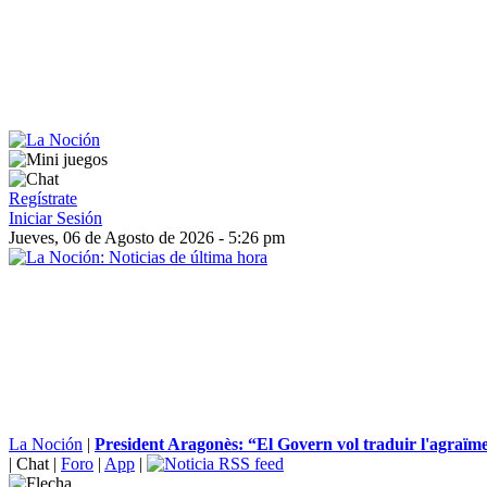
Regístrate
Iniciar Sesión
Jueves, 06 de Agosto de 2026 - 5:26 pm
La Noción
|
President Aragonès: “El Govern vol traduir l'agraïme
|
Chat
|
Foro
|
App
|