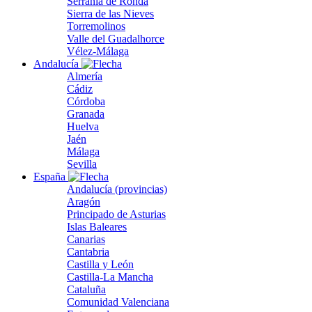
Serranía de Ronda
Sierra de las Nieves
Torremolinos
Valle del Guadalhorce
Vélez-Málaga
Andalucía
Almería
Cádiz
Córdoba
Granada
Huelva
Jaén
Málaga
Sevilla
España
Andalucía (provincias)
Aragón
Principado de Asturias
Islas Baleares
Canarias
Cantabria
Castilla y León
Castilla-La Mancha
Cataluña
Comunidad Valenciana