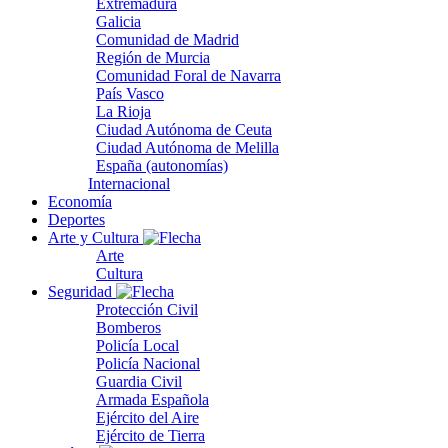
Extremadura
Galicia
Comunidad de Madrid
Región de Murcia
Comunidad Foral de Navarra
País Vasco
La Rioja
Ciudad Autónoma de Ceuta
Ciudad Autónoma de Melilla
España (autonomías)
Internacional
Economía
Deportes
Arte y Cultura
Arte
Cultura
Seguridad
Protección Civil
Bomberos
Policía Local
Policía Nacional
Guardia Civil
Armada Española
Ejército del Aire
Ejército de Tierra