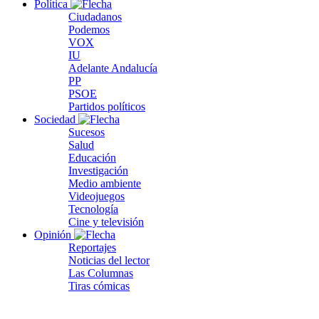
Política
Ciudadanos
Podemos
VOX
IU
Adelante Andalucía
PP
PSOE
Partidos políticos
Sociedad
Sucesos
Salud
Educación
Investigación
Medio ambiente
Videojuegos
Tecnología
Cine y televisión
Opinión
Reportajes
Noticias del lector
Las Columnas
Tiras cómicas