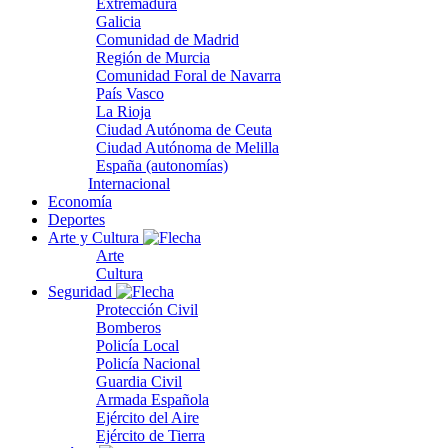
Extremadura
Galicia
Comunidad de Madrid
Región de Murcia
Comunidad Foral de Navarra
País Vasco
La Rioja
Ciudad Autónoma de Ceuta
Ciudad Autónoma de Melilla
España (autonomías)
Internacional
Economía
Deportes
Arte y Cultura
Arte
Cultura
Seguridad
Protección Civil
Bomberos
Policía Local
Policía Nacional
Guardia Civil
Armada Española
Ejército del Aire
Ejército de Tierra