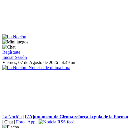
Regístrate
Iniciar Sesión
Viernes, 07 de Agosto de 2026 - 4:49 am
La Noción
|
L'Ajuntament de Girona reforça la guia de la Formaci
|
Chat
|
Foro
|
App
|