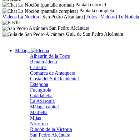
Pantalla normal
Pantalla completa
Vídeos La Noción
|
San Pedro Alcántara
|
Fotos
|
Vídeos
|
Tu Noticia
San Pedro Alcántara
Guía de San Pedro Alcántara
Málaga
Alhaurín de la Torre
Benalmádena
Cártama
Comarca de Antequera
Costa del Sol Occidental
Estepona
Fuengirola
Guadalteba
La Axarquía
Málaga capital
Marbella
Mijas
Nororma
Rincón de la Victoria
San Pedro Alcántara