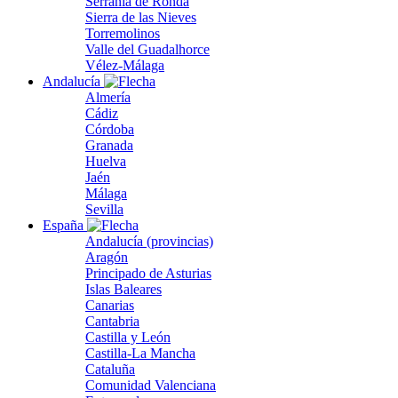
Serranía de Ronda
Sierra de las Nieves
Torremolinos
Valle del Guadalhorce
Vélez-Málaga
Andalucía
Almería
Cádiz
Córdoba
Granada
Huelva
Jaén
Málaga
Sevilla
España
Andalucía (provincias)
Aragón
Principado de Asturias
Islas Baleares
Canarias
Cantabria
Castilla y León
Castilla-La Mancha
Cataluña
Comunidad Valenciana